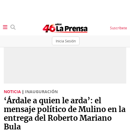
Suscríbete
Inicia Sesión
SECCIONES
Portada
BBC
News
Locales
Ellas
Sociedad
NOTICIA
|
INAUGURACIÓN
Status
‘Árdale a quien le arda’: el
Judiciales
K
mensaje político de Mulino en la
Política
Vivir+
entrega del Roberto Mariano
Bula
Economía
Opinión