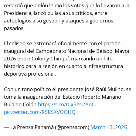
por
Diario
recordó que Colón le dio los votos que lo llevaron a la
Metro
Presidencia, lanzó pullas a sus críticos, entre
Ellas
autoelogios a su gestión y ataques a gobiernos
Tienda
pasados.
Club
Panamá
La
El coliseo se estrenará oficialmente con el partido
Tus
Prensa
inaugural del Campeonato Nacional de Béisbol Mayor
Tiquetes
Busca
2026 entre Colón y Chiriquí, marcando un hito
⌾
Cero
Fácil
histórico para la región en cuanto a infraestructura
KM
deportiva profesional.
Hoy
⌾
por
Corprensa
Tal
Con un tono político el presidente José Raúl Mulino, se
Hoy
toma la inauguración del Estadio Roberto Mariano
Cual
⌾
Bula en Colón.
https://t.co/rLx5Yn2AoO
⌾
Sábado
pic.twitter.com/RSRSXVOOHQ
Sabrina
Picante
Sin
— La Prensa Panamá (@prensacom)
March 13, 2026
⌾
Censura