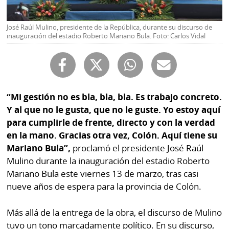
Buscador
RSS
Comunicados
José Raúl Mulino, presidente de la República, durante su discurso de
inauguración del estadio Roberto Mariano Bula. Foto: Carlos Vidal
Temas
Catálogos
Autores
Lotería
Notas
Kiosko
al
“Mi gestión no es bla, bla, bla. Es trabajo concreto.
digital
lector
Y al que no le gusta, que no le guste. Yo estoy aquí
para cumplirle de frente, directo y con la verdad
Luctuosas
Buenas
en la mano. Gracias otra vez, Colón. Aquí tiene su
prácticas
Mariano Bula”,
proclamó el presidente José Raúl
Mulino durante la inauguración del estadio Roberto
Mariano Bula este viernes 13 de marzo, tras casi
OTROS
nueve años de espera para la provincia de Colón.
SITIOS
Más allá de la entrega de la obra, el discurso de Mulino
Metro
Mi
tuvo un tono marcadamente político. En su discurso,