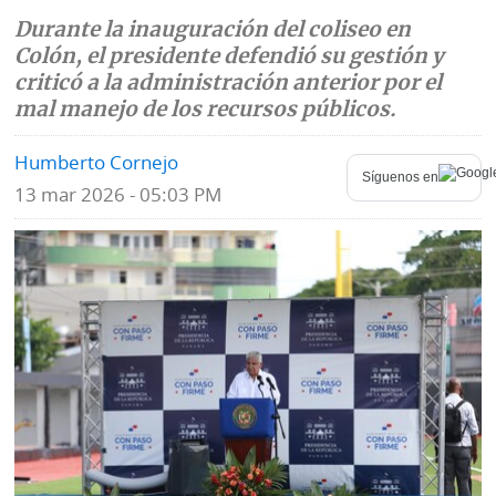
Durante la inauguración del coliseo en
Mundo
Blogs
Colón, el presidente defendió su gestión y
criticó a la administración anterior por el
Deportes
Fotografías
mal manejo de los recursos públicos.
Tecnología
Videos
Humberto Cornejo
Síguenos en
Ponle
Fe
13 mar 2026 - 05:03 PM
la
de
Firma
erratas
Historias
SERVICIOS
E-
Contenido
Paper
de
marcas