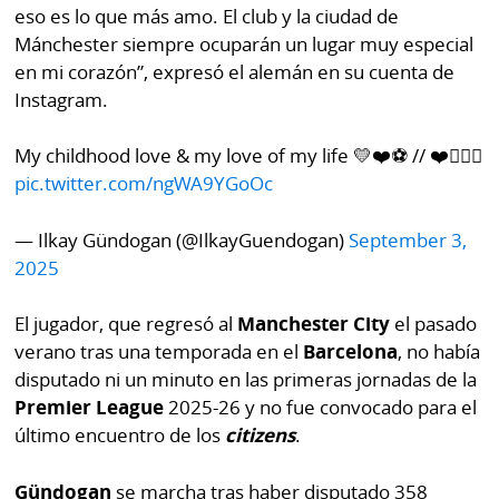
por
Diario
eso es lo que más amo. El club y la ciudad de
Metro
Mánchester siempre ocuparán un lugar muy especial
Ellas
en mi corazón”, expresó el alemán en su cuenta de
Tienda
Instagram.
Club
Panamá
La
My childhood love & my love of my life 💛❤️⚽️ // ❤️👩‍❤️‍👨
Tus
Prensa
pic.twitter.com/ngWA9YGoOc
Tiquetes
Busca
⌾
— Ilkay Gündogan (@IlkayGuendogan)
September 3,
Cero
Fácil
KM
2025
Hoy
⌾
por
Corprensa
Tal
El jugador, que regresó al
Manchester City
el pasado
Hoy
verano tras una temporada en el
Barcelona
, no había
Cual
⌾
disputado ni un minuto en las primeras jornadas de la
⌾
Sábado
Premier League
2025-26 y no fue convocado para el
Sabrina
último encuentro de los
citizens
.
Picante
Sin
⌾
Censura
Gündogan
se marcha tras haber disputado 358