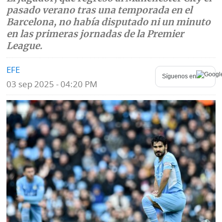
pasado verano tras una temporada en el
Mundo
Blogs
Barcelona, no había disputado ni un minuto
en las primeras jornadas de la Premier
Deportes
Fotografías
League.
Tecnología
Videos
EFE
Síguenos en
Ponle
03 sep 2025 - 04:20 PM
Fe
la
de
Firma
erratas
Historias
SERVICIOS
E-
Contenido
Paper
de
marcas