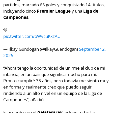
La
partidos, marcado 65 goles y conquistado 14 títulos,
Repregunta
incluyendo cinco
Premier League
y una
Liga de
Campeones
.
🩵
pic.twitter.com/oWvcuKkzAU
— Ilkay Gündogan (@IlkayGuendogan)
September 2,
2025
“Ahora tengo la oportunidad de unirme al club de mi
infancia, en un país que significa mucho para mí.
Pronto cumpliré 35 años, pero todavía me siento muy
en forma y realmente creo que puedo seguir
rindiendo a un alto nivel en un equipo de la Liga de
Campeones”, añadió.
El acuerdo con el
Galatasaray
incluye todas las