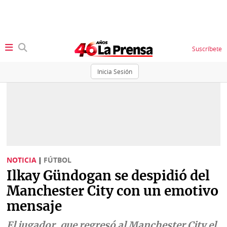
Suscríbete
Inicia Sesión
SECCIONES
Portada
BBC
News
Locales
Ellas
Sociedad
NOTICIA
|
FÚTBOL
Status
Ilkay Gündogan se despidió del
Judiciales
K
Manchester City con un emotivo
Política
Vivir+
mensaje
Economía
Opinión
El jugador, que regresó al Manchester City el