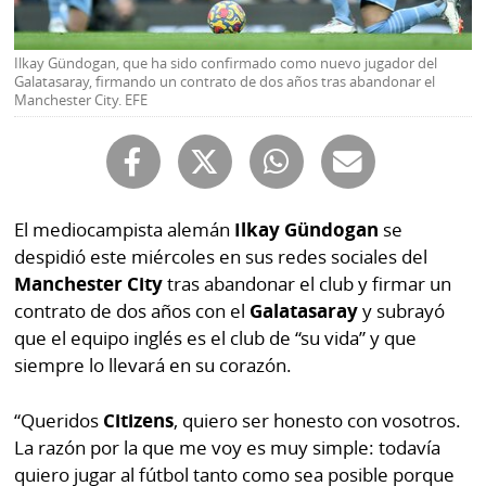
Buscador
RSS
Comunicados
Ilkay Gündogan, que ha sido confirmado como nuevo jugador del
Temas
Galatasaray, firmando un contrato de dos años tras abandonar el
Manchester City. EFE
Catálogos
Autores
Lotería
Notas
Kiosko
al
digital
El mediocampista alemán
Ilkay Gündogan
se
lector
despidió este miércoles en sus redes sociales del
Luctuosas
Buenas
Manchester City
tras abandonar el club y firmar un
prácticas
contrato de dos años con el
Galatasaray
y subrayó
que el equipo inglés es el club de “su vida” y que
siempre lo llevará en su corazón.
OTROS
SITIOS
“Queridos
Citizens
, quiero ser honesto con vosotros.
La razón por la que me voy es muy simple: todavía
Metro
Mi
quiero jugar al fútbol tanto como sea posible porque