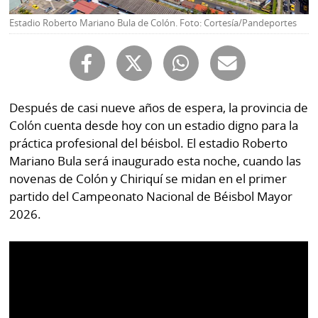
Buscador
RSS
Estadio Roberto Mariano Bula de Colón. Foto: Cortesía/Pandeportes
Comunicados
Temas
Catálogos
Autores
Lotería
Después de casi nueve años de espera, la provincia de
Notas
Colón cuenta desde hoy con un estadio digno para la
Kiosko
al
práctica profesional del béisbol. El estadio Roberto
digital
lector
Mariano Bula será inaugurado esta noche, cuando las
novenas de Colón y Chiriquí se midan en el primer
Luctuosas
Buenas
partido del Campeonato Nacional de Béisbol Mayor
prácticas
2026.
OTROS
SITIOS
Metro
Mi