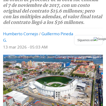
el 7 de noviembre de 2017, con un costo
Mundo
Blogs
original del contrato $15.6 millones; pero
con las múltiples adendas, el valor final total
Deportes
Fotografías
del contrato llegó a los $36 millones.
Tecnología
Videos
Humberto Cornejo
/
Guillermo Pineda
Ponle
G.
Fe
Síguenos en
la
de
13 mar 2026 - 05:03 AM
Firma
erratas
Historias
SERVICIOS
E-
Contenido
Paper
de
marcas