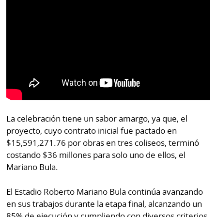
por
Diario
Metro
Ellas
Tienda
Club
Panamá
La
Tus
Prensa
Tiquetes
Busca
⌾
Cero
Fácil
KM
Hoy
La celebración tiene un sabor amargo, ya que, el
⌾
proyecto, cuyo contrato inicial fue pactado en
por
Corprensa
Tal
$15,591,271.76 por obras en tres coliseos, terminó
Hoy
Cual
costando $36 millones para solo uno de ellos, el
⌾
Mariano Bula.
⌾
Sábado
Sabrina
Picante
El Estadio Roberto Mariano Bula continúa avanzando
Sin
en sus trabajos durante la etapa final, alcanzando un
⌾
Censura
85% de ejecución y cumpliendo con diversos criterios