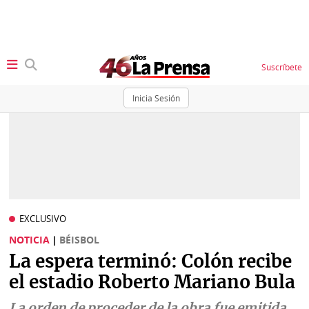
Suscríbete
Inicia Sesión
SECCIONES
Portada
BBC
News
Locales
Ellas
Sociedad
EXCLUSIVO
Status
NOTICIA
|
BÉISBOL
Judiciales
K
La espera terminó: Colón recibe
Política
Vivir+
el estadio Roberto Mariano Bula
Economía
Opinión
La orden de proceder de la obra fue emitida