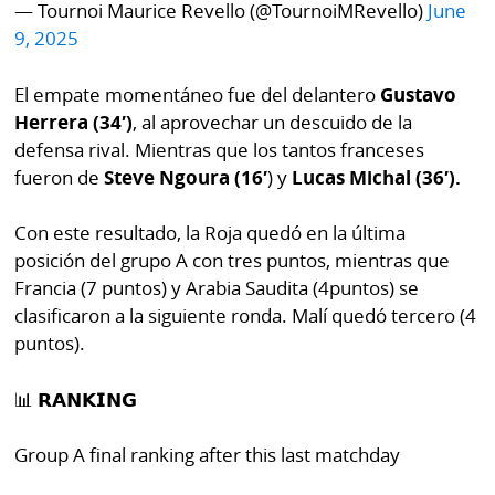
— Tournoi Maurice Revello (@TournoiMRevello)
June
por
Diario
9, 2025
Metro
Ellas
Tienda
El empate momentáneo fue del delantero
Gustavo
Club
Panamá
Herrera (34′)
, al aprovechar un descuido de la
La
defensa rival. Mientras que los tantos franceses
Tus
Prensa
fueron de
Steve Ngoura (16′
) y
Lucas Michal (36′).
Tiquetes
Busca
Con este resultado, la Roja quedó en la última
⌾
Cero
Fácil
posición del grupo A con tres puntos, mientras que
KM
Hoy
⌾
Francia (7 puntos) y Arabia Saudita (4puntos) se
por
Corprensa
clasificaron a la siguiente ronda. Malí quedó tercero (4
Tal
Hoy
puntos).
Cual
⌾
⌾
📊 𝗥𝗔𝗡𝗞𝗜𝗡𝗚
Sábado
Sabrina
Picante
Sin
Group A final ranking after this last matchday
⌾
Censura