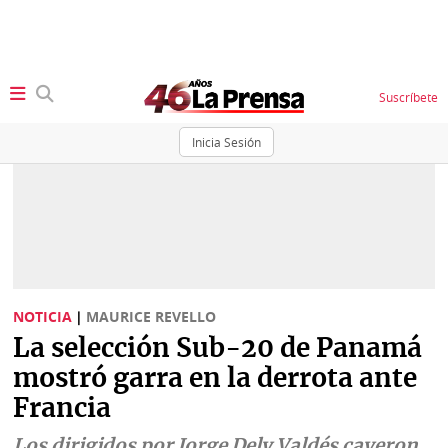
Suscríbete
Inicia Sesión
SECCIONES
Portada
BBC
News
Locales
Ellas
Sociedad
NOTICIA
|
MAURICE REVELLO
Status
La selección Sub-20 de Panamá
Judiciales
K
mostró garra en la derrota ante
Política
Vivir+
Francia
Economía
Opinión
Los dirigidos por Jorge Dely Valdés cayeron