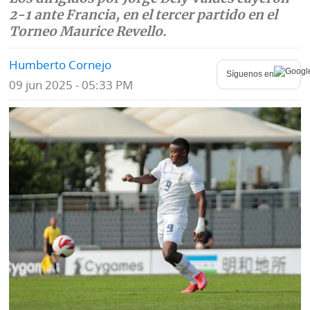
2-1 ante Francia, en el tercer partido en el
Mundo
Blogs
Torneo Maurice Revello.
Deportes
Fotografías
Humberto Cornejo
Síguenos en
09 jun 2025 - 05:33 PM
Tecnología
Videos
Ponle
Fe
la
de
Firma
erratas
Historias
SERVICIOS
E-
Contenido
Paper
de
marcas