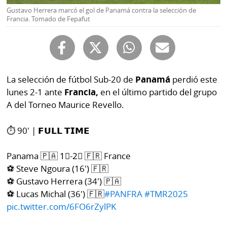
Buscador
Gustavo Herrera marcó el gol de Panamá contra la selección de
RSS
Francia. Tomado de Fepafut
Comunicados
Temas
Catálogos
Autores
Lotería
La selección de fútbol Sub-20 de
Panamá
perdió este
Notas
lunes 2-1 ante
Francia,
en el último partido del grupo
Kiosko
al
A del Torneo Maurice Revello.
digital
lector
Luctuosas
⏱️ 90' | 𝗙𝗨𝗟𝗟 𝗧𝗜𝗠𝗘
Buenas
prácticas
Panama 🇵🇦 1⃣-2⃣ 🇫🇷 France
⚽️ Steve Ngoura (16') 🇫🇷
OTROS
⚽️ Gustavo Herrera (34') 🇵🇦
⚽️ Lucas Michal (36') 🇫🇷
#PANFRA
#TMR2025
SITIOS
pic.twitter.com/6FO6rZylPK
Metro
Mi