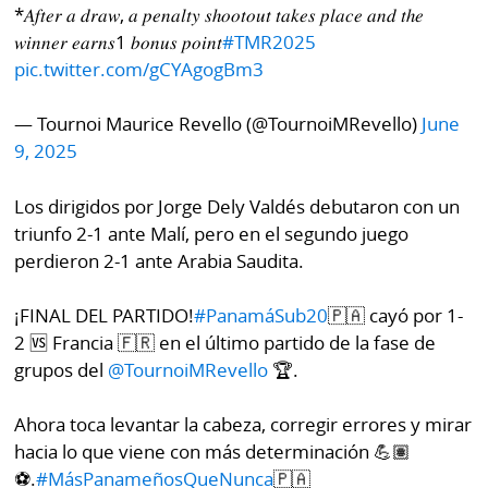
La
*𝐴𝑓𝑡𝑒𝑟 𝑎 𝑑𝑟𝑎𝑤, 𝑎 𝑝𝑒𝑛𝑎𝑙𝑡𝑦 𝑠ℎ𝑜𝑜𝑡𝑜𝑢𝑡 𝑡𝑎𝑘𝑒𝑠 𝑝𝑙𝑎𝑐𝑒 𝑎𝑛𝑑 𝑡ℎ𝑒
Repregunta
𝑤𝑖𝑛𝑛𝑒𝑟 𝑒𝑎𝑟𝑛𝑠1 𝑏𝑜𝑛𝑢𝑠 𝑝𝑜𝑖𝑛𝑡
#TMR2025
pic.twitter.com/gCYAgogBm3
— Tournoi Maurice Revello (@TournoiMRevello)
June
9, 2025
Los dirigidos por Jorge Dely Valdés debutaron con un
triunfo 2-1 ante Malí, pero en el segundo juego
perdieron 2-1 ante Arabia Saudita.
¡FINAL DEL PARTIDO!
#PanamáSub20
🇵🇦 cayó por 1-
2 🆚 Francia 🇫🇷 en el último partido de la fase de
grupos del
@TournoiMRevello
🏆.
Ahora toca levantar la cabeza, corregir errores y mirar
hacia lo que viene con más determinación 💪🏽
⚽️.
#MásPanameñosQueNunca
🇵🇦