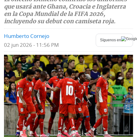
que usará ante Ghana, Croacia e Inglaterra
Mundo
Blogs
en la Copa Mundial de la FIFA 2026,
incluyendo su debut con camiseta roja.
Deportes
Fotografías
Humberto Cornejo
Tecnología
Videos
Síguenos en
02 jun 2026 - 11:56 PM
Ponle
Fe
la
de
Firma
erratas
Historias
SERVICIOS
E-
Contenido
Paper
de
marcas