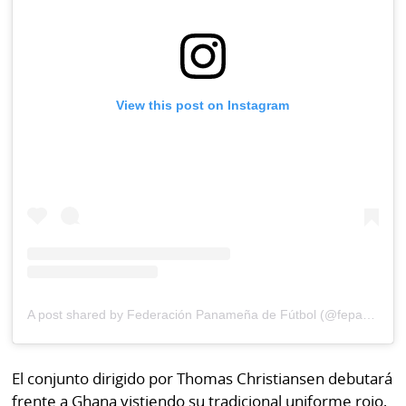
por
Diario
Metro
Ellas
Tienda
Club
Panamá
View this post on Instagram
La
Tus
Prensa
Tiquetes
Busca
⌾
Cero
Fácil
KM
Hoy
⌾
por
Corprensa
Tal
Hoy
Cual
⌾
⌾
A post shared by Federación Panameña de Fútbol (@fepafut)
Sábado
Sabrina
Picante
Sin
El conjunto dirigido por Thomas Christiansen debutará
⌾
Censura
frente a Ghana vistiendo su tradicional uniforme rojo,