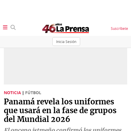
Suscríbete
Inicia Sesión
SECCIONES
Portada
BBC
News
Locales
Ellas
Sociedad
NOTICIA
|
FÚTBOL
Status
Panamá revela los uniformes
Judiciales
K
que usará en la fase de grupos
Política
Vivir+
del Mundial 2026
Economía
Opinión
El onceno istmeño confirmó los uniformes