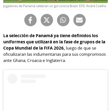
Buscador
Jugadores de Panamá celebran un gol contra Brasil. EFE/ André Coelho
RSS
Comunicados
Temas
Catálogos
Autores
Lotería
La selección de Panamá ya tiene definidos los
Notas
uniformes que utilizará en la fase de grupos de la
Kiosko
al
Copa Mundial de la FIFA 2026,
luego de que se
digital
lector
oficializaran las indumentarias para sus compromisos
ante Ghana, Croacia e Inglaterra.
Luctuosas
Buenas
prácticas
OTROS
SITIOS
Metro
Mi