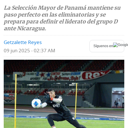
La Selección Mayor de Panamá mantiene su
Mundo
Blogs
paso perfecto en las eliminatorias y se
prepara para definir el liderato del grupo D
Deportes
Fotografías
ante Nicaragua.
Tecnología
Videos
Getzalette Reyes
Síguenos en
Ponle
Fe
09 jun 2025 - 02:37 AM
la
de
Firma
erratas
Historias
SERVICIOS
E-
Contenido
Paper
de
marcas