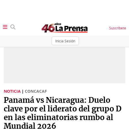
Suscríbete
Inicia Sesión
SECCIONES
Portada
BBC
News
Locales
Ellas
Sociedad
NOTICIA
|
CONCACAF
Status
Panamá vs Nicaragua: Duelo
Judiciales
K
clave por el liderato del grupo D
Política
Vivir+
en las eliminatorias rumbo al
Mundial 2026
Economía
Opinión