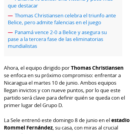
por
Diario
que destacar
Metro
Thomas Christiansen celebra el triunfo ante
Ellas
Belice, pero admite falencias en el juego
Tienda
Club
Panamá
Panamá vence 2-0 a Belice y asegura su
La
pase a la tercera fase de las eliminatorias
Tus
Prensa
mundialistas
Tiquetes
Busca
⌾
Cero
Fácil
Ahora, el equipo dirigido por
Thomas Christiansen
KM
Hoy
se enfoca en su próximo compromiso: enfrentar a
⌾
por
Nicaragua el martes 10 de junio. Ambos equipos
Corprensa
Tal
llegan invictos y con nueve puntos, por lo que este
Hoy
Cual
partido será clave para definir quién se queda con el
⌾
⌾
primer lugar del Grupo D.
Sábado
Sabrina
Picante
La Sele entrenó este domingo 8 de junio en el
estadio
Sin
⌾
Rommel Fernández
, su casa, con miras al crucial
Censura