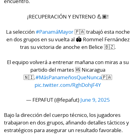
encuentro.
La
Repregunta
¡RECUPERACIÓN Y ENTRENO 💪🏾!
La selección
#PanamáMayor
🇵🇦 trabajó esta noche
en dos grupos en su vuelta al 🏟️ Rommel Fernández
tras su victoria de anoche en Belice 🇧🇿.
El equipo volverá a entrenar mañana con miras a su
partido del martes 🆚 Nicaragua
🇳🇮.
#MásPanameñosQueNunca
🇵🇦
pic.twitter.com/RghDohjF4Y
— FEPAFUT (@fepafut)
June 9, 2025
Bajo la dirección del cuerpo técnico, los jugadores
trabajaron en dos grupos, afinando detalles tácticos y
estratégicos para asegurar un resultado favorable.