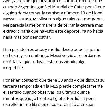
Ayer, antes de que arrancara el partido, recordé que
por
Diario
cuando Argentina ganó el Mundial de Catar pensé que
Metro
alguien debía tomar la camiseta número 10 de Lionel
Ellas
Messi. Lautaro, McAllister o algún talento emergente.
Tienda
Club
Me parecía la mejor manera de cerrar la carrera más
Panamá
La
extraordinaria que ha visto este deporte. Ya no había
Tus
Prensa
nada más por demostrar.
Tiquetes
Busca
Han pasado tres años y medio desde aquella noche
⌾
Cero
Fácil
en Lusail y, sin embargo, Messi volvió a recordarnos
KM
Hoy
en Atlanta que todavía estamos viendo algo
⌾
por
irrepetible.
Corprensa
Tal
Hoy
Cual
Poner en contexto que tiene 39 años y que disputa su
⌾
⌾
tercera temporada en la MLS pierde completamente
Sábado
el sentido cuando observas los últimos quince
Sabrina
Picante
minutos que jugó frente a Egipto. Perdió un penal,
Sin
⌾
estrelló un tiro libre en el poste, asistió a Cristian
Censura