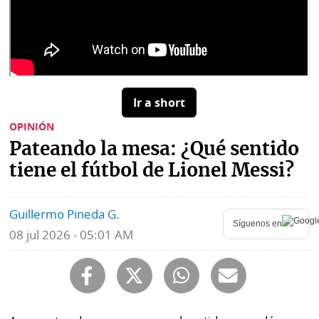
Buscador
RSS
Comunicados
Temas
Catálogos
Autores
Lotería
Ir a short
Notas
OPINIÓN
Kiosko
al
digital
Pateando la mesa: ¿Qué sentido
lector
tiene el fútbol de Lionel Messi?
Luctuosas
Buenas
prácticas
Guillermo Pineda G.
Síguenos en
08 jul 2026 - 05:01 AM
OTROS
SITIOS
Metro
Mi