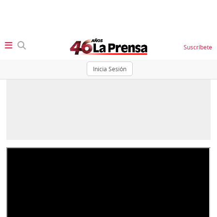
Suscríbete
Inicia Sesión
SECCIONES
Portada
BBC
News
Locales
Ellas
Sociedad
Status
Judiciales
K
Política
Vivir+
Economía
Opinión