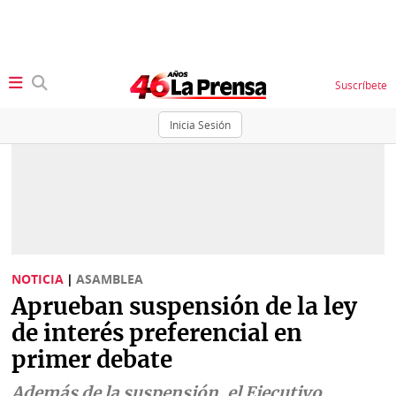
Suscríbete
Inicia Sesión
SECCIONES
Portada
BBC
News
Locales
Ellas
Sociedad
NOTICIA
|
ASAMBLEA
Status
Aprueban suspensión de la ley
Judiciales
K
de interés preferencial en
Política
Vivir+
primer debate
Economía
Opinión
Además de la suspensión, el Ejecutivo