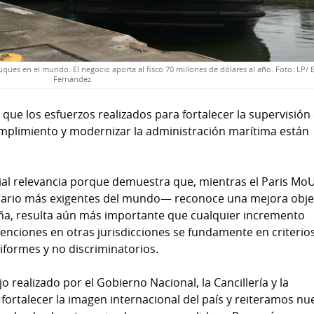
ues en el mundo. El negocio aporta al fisco 70 millones de dólares al año. Foto: LP/ 
Fernández
ue los esfuerzos realizados para fortalecer la supervisión 
cumplimiento y modernizar la administración marítima están
ial relevancia porque demuestra que, mientras el Paris Mo
tuario más exigentes del mundo— reconoce una mejora obje
ña, resulta aún más importante que cualquier incremento
enciones en otras jurisdicciones se fundamente en criterio
niformes y no discriminatorios.
realizado por el Gobierno Nacional, la Cancillería y la
ortalecer la imagen internacional del país y reiteramos nu