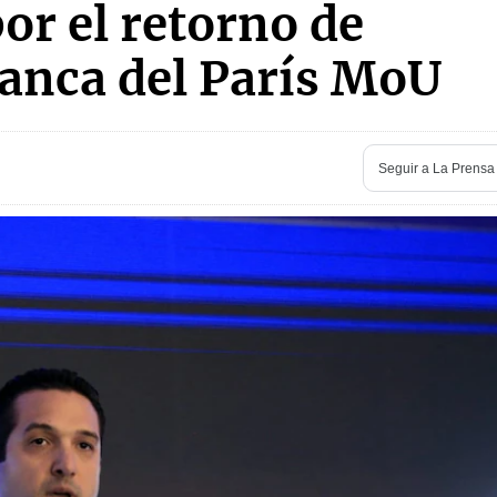
or el retorno de
lanca del París MoU
Seguir a
La Prensa