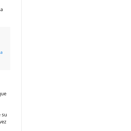
ca
05:01
Ifarhu: centros de entrega de
tarjetas y pago del PASE-U este 11 de
agosto
Leer más
ca
que
e su
vez