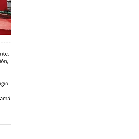
nte.
ión,
igio
anamá