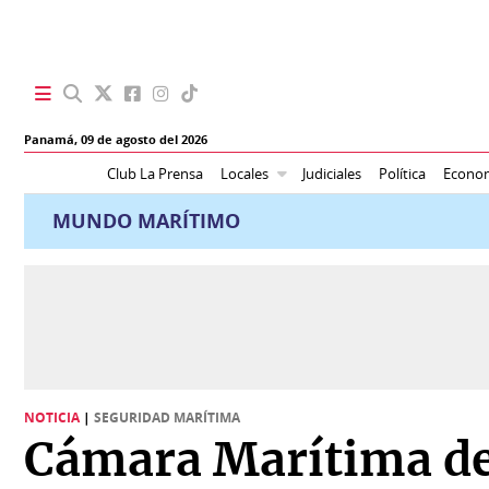
SECCIONES
Panamá,
09 de agosto del 2026
Portada
BBC
Club La Prensa
Locales
Judiciales
Política
Econo
News
MUNDO MARÍTIMO
Locales
Ellas
Sociedad
Status
Judiciales
K
Política
Vivir+
Economía
NOTICIA
|
SEGURIDAD MARÍTIMA
Opinión
Cámara Marítima de 
Mundo
Blogs