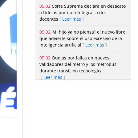
05:02
Corte Suprema declara en desacato
a Udelas por no reintegrar a dos
docentes
Leer más
05:02
‘Mi hijo ya no piensa’: el nuevo libro
que advierte sobre el uso excesivo de la
inteligencia artificial
Leer más
05:02
Quejas por fallas en nuevos
validadores del metro y los metrobús
durante transición tecnológica
Leer más
05:01
Exportaciones panameñas superan
los $534 millones en seis meses, pese a
un complejo escenario
internacional
Leer más
05:01
¿Come bien su mascota? La
alimentación también previene
complicaciones
Leer más