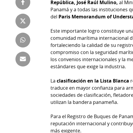
República, José Raúl Mulino,
al Min
Tienda
Panamá y a todas las instituciones q
Club
Panamá
del
Paris Memorandum of Understa
La
Tus
Prensa
Este importante logro constituye una
Tiquetes
comunidad marítima internacional 
Busca
fortaleciendo la calidad de su regist
⌾
Cero
Fácil
compromiso con la seguridad maríti
KM
Hoy
⌾
los convenios internacionales y la m
por
Corprensa
estándares que exige la industria.
Tal
Hoy
Cual
La
clasificación en la Lista Blanca
r
⌾
⌾
traduce en mayor confianza para ar
Sábado
Sabrina
sociedades de clasificación, fletado
Picante
utilizan la bandera panameña.
Sin
⌾
Censura
Para el Registro de Buques de Panam
La
reputación internacional y contribu
Repregunta
más exigente.