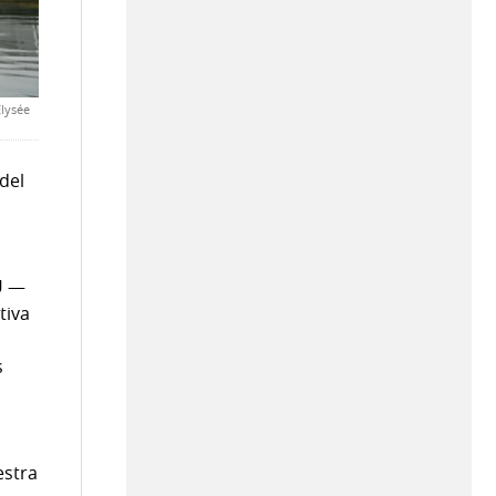
Elysée
del
U —
tiva
s
estra