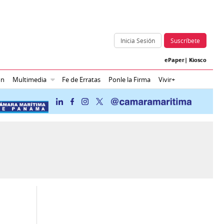
Inicia Sesión
Suscríbete
ePaper
|
Kiosco
ón
Multimedia
Fe de Erratas
Ponle la Firma
Vivir+