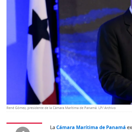
Temas
Catálogos
Autores
Lotería
Notas
Kiosko
al
digital
lector
Luctuosas
Buenas
prácticas
OTROS
SITIOS
René Gómez, presidente de la Cámara Marítima de Panamá. LP/ Archivo
Metro
Mi
por
Diario
Metro
La
Cámara Marítima de Panamá
ex
Ellas