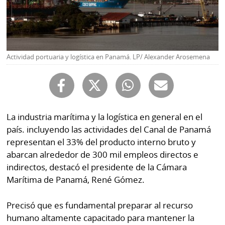
Buscador
RSS
Comunicados
Temas
Catálogos
Actividad portuaria y logística en Panamá. LP/ Alexander Arosemena
Autores
Lotería
Notas
Kiosko
al
digital
lector
La industria marítima y la logística en general en el
Luctuosas
Buenas
país. incluyendo las actividades del Canal de Panamá
prácticas
representan el 33% del producto interno bruto y
abarcan alrededor de 300 mil empleos directos e
indirectos, destacó el presidente de la Cámara
OTROS
Marítima de Panamá, René Gómez.
SITIOS
Precisó que es fundamental preparar al recurso
humano altamente capacitado para mantener la
Metro
Mi