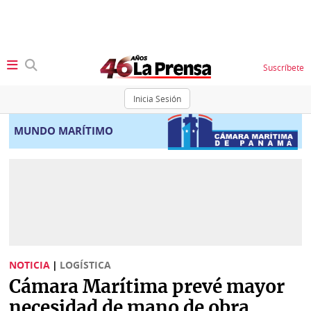
Suscríbete
Inicia Sesión
SECCIONES
MUNDO MARÍTIMO
Portada
BBC
News
Locales
Ellas
Sociedad
Status
Judiciales
K
NOTICIA
|
LOGÍSTICA
Política
Vivir+
Cámara Marítima prevé mayor
Economía
necesidad de mano de obra
Opinión