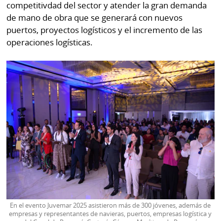
competitivdad del sector y atender la gran demanda
por
Diario
de mano de obra que se generará con nuevos
Metro
Ellas
puertos, proyectos logísticos y el incremento de las
Tienda
operaciones logísticas.
Club
Panamá
La
Tus
Prensa
Tiquetes
Busca
⌾
Cero
Fácil
KM
Hoy
⌾
por
Corprensa
Tal
Hoy
Cual
⌾
⌾
Sábado
Sabrina
Picante
Sin
En el evento Juvemar 2025 asistieron más de 300 jóvenes, además de
⌾
empresas y representantes de navieras, puertos, empresas logística y
Censura