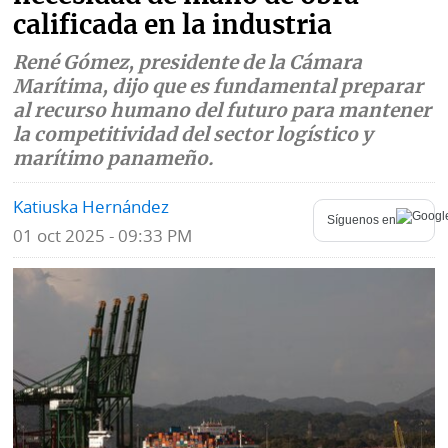
calificada en la industria
Mundo
Blogs
René Gómez, presidente de la Cámara
Deportes
Fotografías
Marítima, dijo que es fundamental preparar
al recurso humano del futuro para mantener
Tecnología
Videos
la competitividad del sector logístico y
marítimo panameño.
Ponle
Fe
la
de
Katiuska Hernández
Firma
erratas
Síguenos en
01 oct 2025 - 09:33 PM
Historias
SERVICIOS
E-
Contenido
Paper
de
marcas