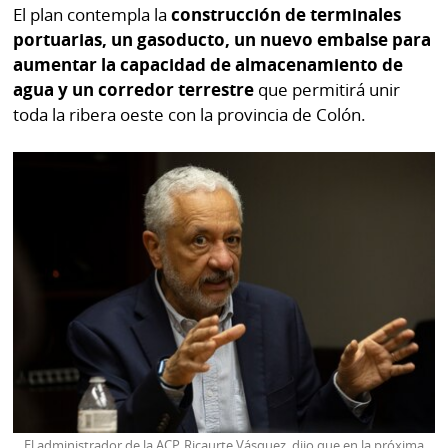
por
Diario
El plan contempla la
construcción de terminales
Metro
portuarias, un gasoducto, un nuevo embalse para
Ellas
aumentar la capacidad de almacenamiento de
Tienda
agua y un corredor terrestre
que permitirá unir
Club
Panamá
toda la ribera oeste con la provincia de Colón.
La
Tus
Prensa
Tiquetes
Busca
⌾
Cero
Fácil
KM
Hoy
⌾
por
Corprensa
Tal
Hoy
Cual
⌾
⌾
Sábado
Sabrina
Picante
Sin
⌾
Censura
El administrador de la ACP, Ricaurte Vásquez, dijo que en la próxima