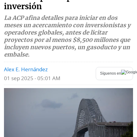
inversión
Mundo
Blogs
La ACP afina detalles para iniciar en dos
Deportes
Fotografías
meses un acercamiento con inversionistas y
operadores globales, antes de licitar
Tecnología
Videos
proyectos por al menos $8,500 millones que
incluyen nuevos puertos, un gasoducto y un
Ponle
Fe
embalse.
la
de
Firma
erratas
Alex E. Hernández
Síguenos en
01 sep 2025 - 05:01 AM
Historias
SERVICIOS
E-
Contenido
Paper
de
marcas