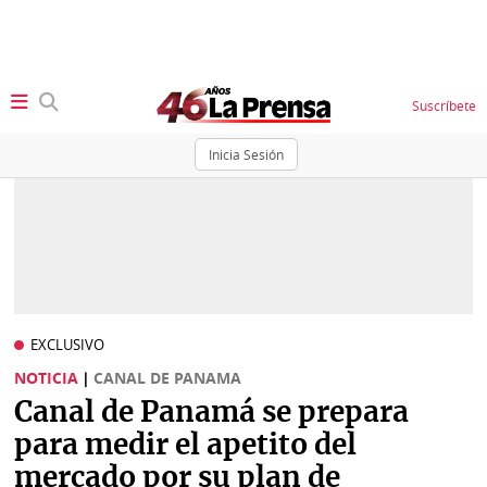
Suscríbete
Inicia Sesión
SECCIONES
Portada
BBC
News
Locales
Ellas
Sociedad
EXCLUSIVO
Status
NOTICIA
|
CANAL DE PANAMA
Judiciales
K
Canal de Panamá se prepara
Política
Vivir+
para medir el apetito del
mercado por su plan de
Economía
Opinión