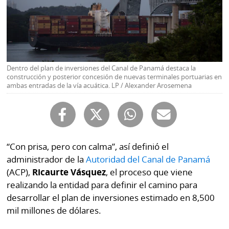
Buscador
RSS
Comunicados
Temas
Catálogos
Autores
Dentro del plan de inversiones del Canal de Panamá destaca la
Lotería
construcción y posterior concesión de nuevas terminales portuarias en
Notas
ambas entradas de la vía acuática. LP / Alexander Arosemena
Kiosko
al
digital
lector
Luctuosas
Buenas
prácticas
“Con prisa, pero con calma”, así definió el
administrador de la
Autoridad del Canal de Panamá
(ACP),
Ricaurte Vásquez
, el proceso que viene
OTROS
realizando la entidad para definir el camino para
SITIOS
desarrollar el plan de inversiones estimado en 8,500
mil millones de dólares.
Metro
Mi