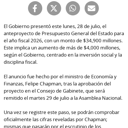
Buscador
RSS
Comunicados
Temas
El Gobierno presentó este lunes, 28 de julio, el
Catálogos
anteproyecto de Presupuesto General del Estado para
Autores
Lotería
el año fiscal 2026, con un monto de $34,900 millones.
Notas
Este implica un aumento de más de $4,000 millones,
Kiosko
al
según el Gobierno, centrado en la inversión social y la
digital
lector
disciplina fiscal.
Luctuosas
Buenas
El anuncio fue hecho por el ministro de Economía y
prácticas
Finanzas, Felipe Chapman, tras la aprobación del
proyecto en el Consejo de Gabinete, que será
remitido el martes 29 de julio a la Asamblea Nacional.
OTROS
SITIOS
Una vez se registre este paso, se podrán comprobar
oficialmente las cifras reveladas por Chapman;
Metro
Mi
mismas que pasarán por el escrutinio de los