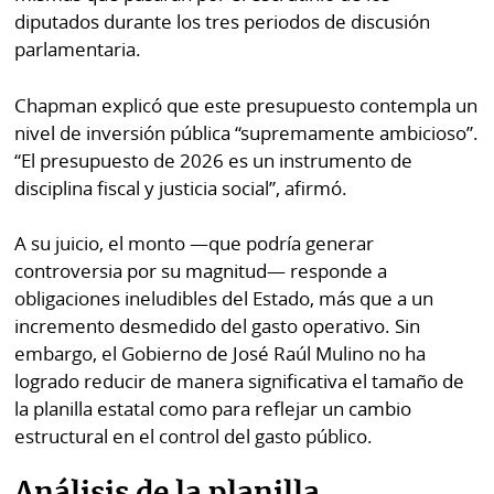
por
Diario
diputados durante los tres periodos de discusión
Metro
parlamentaria.
Ellas
Tienda
Chapman explicó que este presupuesto contempla un
Club
Panamá
nivel de inversión pública “supremamente ambicioso”.
La
“El presupuesto de 2026 es un instrumento de
Tus
Prensa
disciplina fiscal y justicia social”, afirmó.
Tiquetes
Busca
⌾
Cero
Fácil
A su juicio, el monto —que podría generar
KM
Hoy
controversia por su magnitud— responde a
⌾
obligaciones ineludibles del Estado, más que a un
por
Corprensa
Tal
incremento desmedido del gasto operativo. Sin
Hoy
Cual
embargo, el Gobierno de José Raúl Mulino no ha
⌾
logrado reducir de manera significativa el tamaño de
⌾
Sábado
la planilla estatal como para reflejar un cambio
Sabrina
Picante
estructural en el control del gasto público.
Sin
⌾
Censura