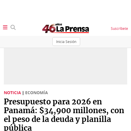
Suscríbete
Inicia Sesión
SECCIONES
Portada
BBC
News
Locales
Ellas
Sociedad
NOTICIA
|
ECONOMÍA
Status
Presupuesto para 2026 en
Judiciales
K
Panamá: $34,900 millones, con
Política
Vivir+
el peso de la deuda y planilla
pública
Economía
Opinión