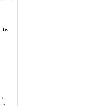
nadas
los
acia