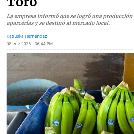
Toro
Deportes
Fotografías
La empresa informó que se logró una producción e
Tecnología
Videos
aparcerías y se destinó al mercado local.
Ponle
Fe
Katiuska Hernández
la
de
08 ene 2026 - 06:44 PM
Firma
erratas
Historias
SERVICIOS
E-
Contenido
Paper
de
marcas
Buscador
RSS
Comunicados