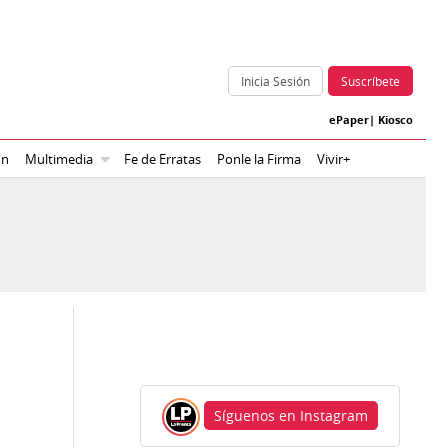
Inicia Sesión
Suscríbete
ePaper
|
Kiosco
ón
Multimedia
Fe de Erratas
Ponle la Firma
Vivir+
Síguenos en Instagram