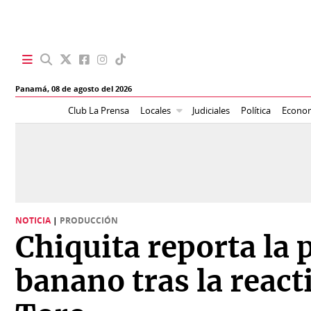
SECCIONES
Panamá,
08 de agosto del 2026
Portada
BBC
Club La Prensa
Locales
Judiciales
Política
Econo
News
Locales
Ellas
Sociedad
Status
Judiciales
K
NOTICIA
|
PRODUCCIÓN
Política
Vivir+
Chiquita reporta la
Economía
Opinión
banano tras la react
Mundo
Blogs