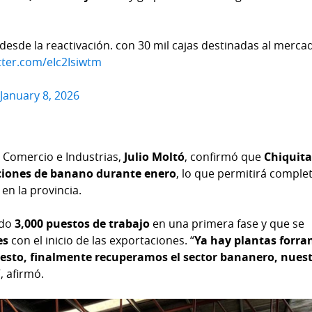
desde la reactivación. con 30 mil cajas destinadas al merca
itter.com/eIc2Isiwtm
)
January 8, 2026
e Comercio e Industrias,
Julio Moltó
, confirmó que
Chiquit
ciones de banano durante enero
, lo que permitirá complet
en la provincia.
ado
3,000 puestos de trabajo
en una primera fase y que se
es
con el inicio de las exportaciones. “
Ya hay plantas forra
on esto, finalmente recuperamos el sector bananero, nues
”, afirmó.