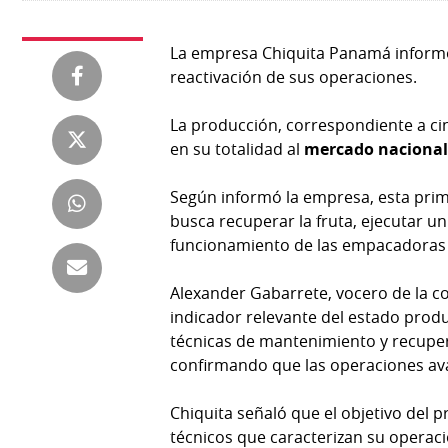
Tienda
Club
Panamá
La empresa Chiquita Panamá informó 
La
reactivación de sus operaciones.
Tus
Prensa
Tiquetes
La producción, correspondiente a ci
Busca
en su totalidad al
mercado naciona
⌾
Cero
Fácil
KM
Hoy
Según informó la empresa, esta pri
⌾
por
busca recuperar la fruta, ejecutar 
Corprensa
Tal
Hoy
funcionamiento de las empacadoras y
Cual
⌾
⌾
Alexander Gabarrete, vocero de la co
Sábado
indicador relevante del estado produc
Sabrina
Picante
técnicas de mantenimiento y recuper
Sin
⌾
confirmando que las operaciones ava
Censura
La
Chiquita señaló que el objetivo del 
Repregunta
técnicos que caracterizan su operac