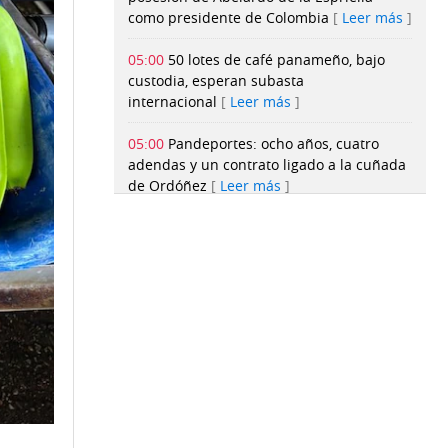
como presidente de Colombia
Leer más
05:00
50 lotes de café panameño, bajo
custodia, esperan subasta
internacional
Leer más
05:00
Pandeportes: ocho años, cuatro
adendas y un contrato ligado a la cuñada
de Ordóñez
Leer más
05:00
Heineken consolida operación a
Panamá y reporta crecimiento en las
ventas y participación en el
mercado
Leer más
05:00
El misterio de las epidemias que
diezmaron a los indígenas de América:
¿dónde están sus restos?
Leer más