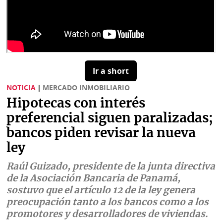
Buscador
RSS
Comunicados
Temas
Catálogos
Autores
Lotería
Ir a short
Notas
NOTICIA
|
MERCADO INMOBILIARIO
Kiosko
al
Hipotecas con interés
digital
lector
preferencial siguen paralizadas;
Luctuosas
Buenas
bancos piden revisar la nueva
prácticas
ley
Raúl Guizado, presidente de la junta directiva
OTROS
de la Asociación Bancaria de Panamá,
SITIOS
sostuvo que el artículo 12 de la ley genera
preocupación tanto a los bancos como a los
promotores y desarrolladores de viviendas.
Metro
Mi