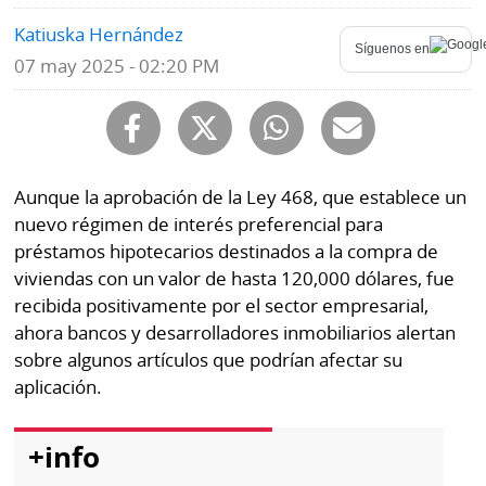
por
Diario
Katiuska Hernández
Metro
Síguenos en
Ellas
07 may 2025 - 02:20 PM
Tienda
Club
Panamá
La
Tus
Prensa
Tiquetes
Aunque la aprobación de la Ley 468, que establece un
Busca
nuevo régimen de interés preferencial para
⌾
Cero
Fácil
préstamos hipotecarios destinados a la compra de
KM
Hoy
viviendas con un valor de hasta 120,000 dólares, fue
⌾
por
recibida positivamente por el sector empresarial,
Corprensa
Tal
Hoy
ahora bancos y desarrolladores inmobiliarios alertan
Cual
sobre algunos artículos que podrían afectar su
⌾
⌾
aplicación.
Sábado
Sabrina
Picante
Sin
+info
⌾
Censura