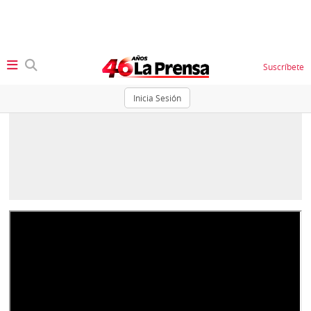
Suscríbete
Inicia Sesión
SECCIONES
Portada
BBC
News
Locales
Ellas
Sociedad
Status
Judiciales
K
Política
Vivir+
Economía
Opinión