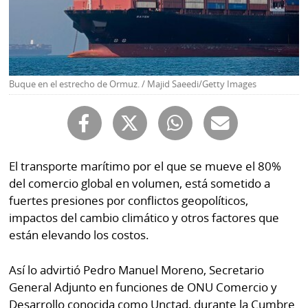
Buscador
RSS
Comunicados
Temas
Catálogos
Autores
Buque en el estrecho de Ormuz. / Majid Saeedi/Getty Images
Lotería
Notas
Kiosko
al
digital
lector
El transporte marítimo por el que se mueve el 80%
Luctuosas
Buenas
del comercio global en volumen, está sometido a
prácticas
fuertes presiones por conflictos geopolíticos,
impactos del cambio climático y otros factores que
están elevando los costos.
OTROS
SITIOS
Así lo advirtió Pedro Manuel Moreno, Secretario
General Adjunto en funciones de ONU Comercio y
Metro
Mi
Desarrollo conocida como Unctad, durante la Cumbre