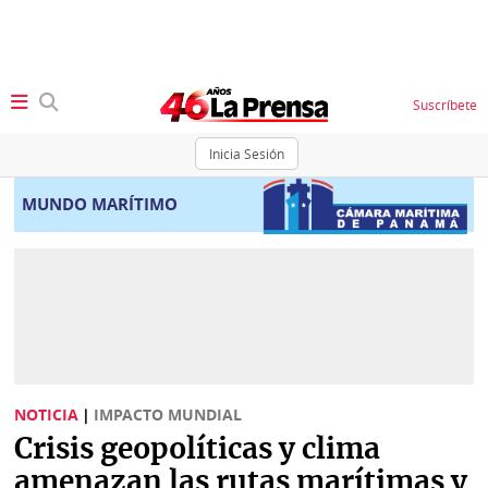
Suscríbete
Inicia Sesión
SECCIONES
MUNDO MARÍTIMO
Portada
BBC
News
Locales
Ellas
Sociedad
Status
Judiciales
K
NOTICIA
|
IMPACTO MUNDIAL
Política
Vivir+
Crisis geopolíticas y clima
Economía
amenazan las rutas marítimas y
Opinión