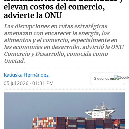
elevan costos del comercio,
Mundo
Blogs
advierte la ONU
Deportes
Fotografías
Las disrupciones en rutas estratégicas
amenazan con encarecer la energía, los
Tecnología
Videos
alimentos y el comercio, especialmente en
las economías en desarrollo, advirtió la ONU
Ponle
Fe
Comercio y Desarrollo, conocida como
la
de
Unctad.
Firma
erratas
Katiuska Hernández
Historias
Síguenos en
05 jul 2026 - 01:31 PM
SERVICIOS
E-
Contenido
Paper
de
marcas