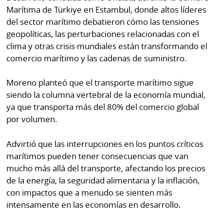
por
Diario
Marítima de Türkiye en Estambul, donde altos líderes
Metro
del sector marítimo debatieron cómo las tensiones
Ellas
geopolíticas, las perturbaciones relacionadas con el
Tienda
clima y otras crisis mundiales están transformando el
Club
Panamá
comercio marítimo y las cadenas de suministro.
La
Tus
Prensa
Moreno planteó que el transporte marítimo sigue
Tiquetes
Busca
siendo la columna vertebral de la economía mundial,
⌾
Cero
Fácil
ya que transporta más del 80% del comercio global
KM
Hoy
por volumen.
⌾
por
Corprensa
Tal
Advirtió que las interrupciones en los puntos críticos
Hoy
Cual
marítimos pueden tener consecuencias que van
⌾
mucho más allá del transporte, afectando los precios
⌾
Sábado
de la energía, la seguridad alimentaria y la inflación,
Sabrina
Picante
con impactos que a menudo se sienten más
Sin
intensamente en las economías en desarrollo.
⌾
Censura