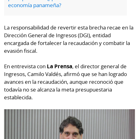
por
Diario
economía panameña?
Metro
Ellas
Tienda
La responsabilidad de revertir esta brecha recae en la
Club
Panamá
Dirección General de Ingresos (DGI), entidad
La
encargada de fortalecer la recaudación y combatir la
Tus
Prensa
evasión fiscal.
Tiquetes
Busca
⌾
En entrevista con
La Prensa
, el director general de
Cero
Fácil
Ingresos, Camilo Valdés, afirmó que se han logrado
KM
Hoy
⌾
avances en la recaudación, aunque reconoció que
por
Corprensa
Tal
todavía no se alcanza la meta presupuestaria
Hoy
establecida.
Cual
⌾
⌾
Sábado
Sabrina
Picante
Sin
⌾
Censura