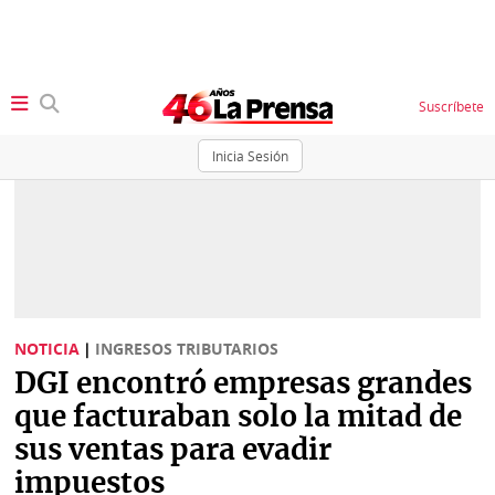
Suscríbete
Inicia Sesión
SECCIONES
Portada
BBC
News
Locales
Ellas
Sociedad
NOTICIA
|
INGRESOS TRIBUTARIOS
Status
DGI encontró empresas grandes
Judiciales
K
que facturaban solo la mitad de
Política
Vivir+
sus ventas para evadir
impuestos
Economía
Opinión