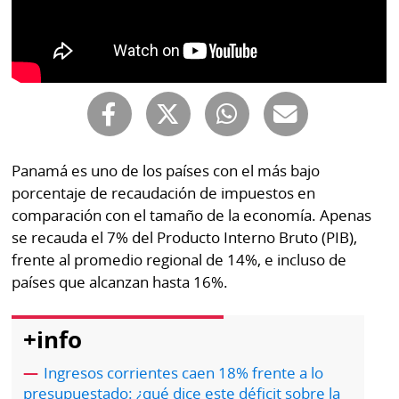
Buscador
RSS
Comunicados
Temas
Catálogos
Autores
Lotería
Notas
Kiosko
al
Panamá es uno de los países con el más bajo
digital
lector
porcentaje de recaudación de impuestos en
comparación con el tamaño de la economía. Apenas
Luctuosas
Buenas
se recauda el 7% del Producto Interno Bruto (PIB),
prácticas
frente al promedio regional de 14%, e incluso de
países que alcanzan hasta 16%.
OTROS
+info
SITIOS
Ingresos corrientes caen 18% frente a lo
Metro
Mi
presupuestado: ¿qué dice este déficit sobre la