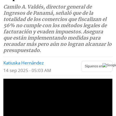
Camilo A. Valdés, director general de
Mundo
Blogs
Ingresos de Panamá, señaló que de la
totalidad de los comercios que fiscalizan el
Deportes
Fotografías
56% no cumple con los métodos legales de
Tecnología
facturación y evaden impuestos. Asegura
Videos
que están implementando medidas para
Ponle
Fe
recaudar más pero aún no logran alcanzar lo
la
de
presupuestado.
Firma
erratas
Katiuska Hernández
Síguenos en
Historias
14 sep 2025 - 05:03 AM
SERVICIOS
E-
Contenido
Paper
de
marcas