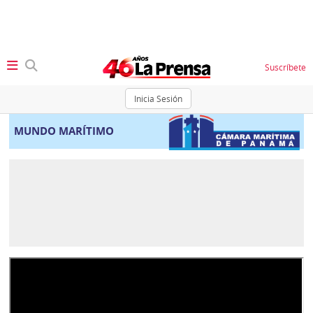
Suscríbete
Inicia Sesión
SECCIONES
MUNDO MARÍTIMO
Portada
BBC
News
Locales
Ellas
Sociedad
Status
Judiciales
K
Política
Vivir+
Economía
Opinión