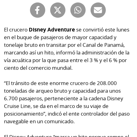
por
Diario
Metro
Ellas
Tienda
El crucero
Disney Adventure
se convirtió este lunes
Club
Panamá
en el buque de pasajeros de mayor capacidad y
La
tonelaje bruto en transitar por el Canal de Panamá,
Tus
Prensa
marcando así un hito, informó la administración de la
Tiquetes
Busca
vía acuática por la que pasa entre el 3 % y el 6 % por
⌾
Cero
Fácil
ciento del comercio mundial.
KM
Hoy
⌾
“El tránsito de este enorme crucero de 208.000
por
Corprensa
Tal
toneladas de arqueo bruto y capacidad para unos
Hoy
Cual
6.700 pasajeros, perteneciente a la cadena Disney
⌾
Cruise Line, se da en el marco de su viaje de
⌾
Sábado
posicionamiento”, indicó el ente controlador del paso
Sabrina
Picante
navegable en un comunicado.
Sin
⌾
Censura
El Disney Adventure “marca un hito porque rompe el