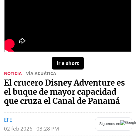
Buscador
RSS
Comunicados
Temas
Catálogos
Autores
Lotería
Notas
Kiosko
al
Ir a short
digital
lector
NOTICIA
|
VÍA ACUÁTICA
Luctuosas
Buenas
El crucero Disney Adventure es
prácticas
el buque de mayor capacidad
que cruza el Canal de Panamá
OTROS
SITIOS
EFE
Síguenos en
02 feb 2026 - 03:28 PM
Metro
Mi