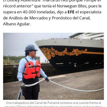
La
récord anterior” que tenía el Norwegian Bliss, pues le
Repregunta
supera en 40.000 toneladas, dijo a
EFE
el especialista
de Análisis de Mercados y Pronóstico del Canal,
Albano Aguilar.
Una trabajadora del Canal de Panamá sostiene una cuerda frente al
crucero 'Disney Adventure' durante su recorrido en las esclusas Agua