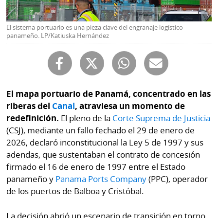
Buscador
RSS
Comunicados
El sistema portuario es una pieza clave del engranaje logístico
panameño. LP/Katiuska Hernández
Temas
Catálogos
Autores
Lotería
Notas
Kiosko
al
El mapa portuario de Panamá, concentrado en las
digital
lector
riberas del
Canal
, atraviesa un momento de
redefinición.
El pleno de la
Corte Suprema de Justicia
Luctuosas
Buenas
(CSJ), mediante un fallo fechado el 29 de enero de
prácticas
2026, declaró inconstitucional la Ley 5 de 1997 y sus
adendas, que sustentaban el contrato de concesión
firmado el 16 de enero de 1997 entre el Estado
OTROS
panameño y
Panama Ports Company
(PPC), operador
SITIOS
de los puertos de Balboa y Cristóbal.
Metro
Mi
La decisión abrió un escenario de transición en torno