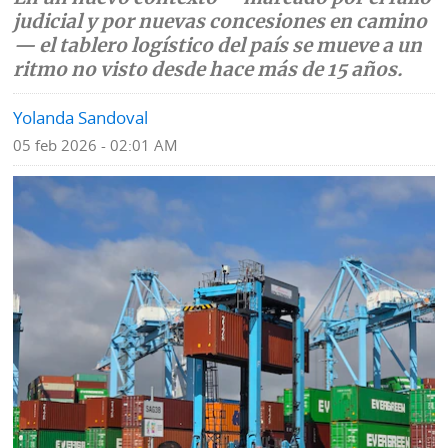
judicial y por nuevas concesiones en camino
Mundo
Blogs
— el tablero logístico del país se mueve a un
ritmo no visto desde hace más de 15 años.
Deportes
Fotografías
Yolanda Sandoval
Tecnología
Videos
05 feb 2026 - 02:01 AM
Ponle
Fe
la
de
Firma
erratas
Historias
SERVICIOS
E-
Contenido
Paper
de
marcas