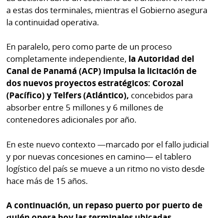
por
Diario
a estas dos terminales, mientras el Gobierno asegura
Metro
la continuidad operativa.
Ellas
Tienda
En paralelo, pero como parte de un proceso
Club
Panamá
completamente independiente,
la Autoridad del
La
Canal de Panamá (ACP) impulsa la licitación de
Tus
Prensa
dos nuevos proyectos estratégicos: Corozal
Tiquetes
Busca
(Pacífico) y Telfers (Atlántico),
concebidos para
⌾
Cero
Fácil
absorber entre 5 millones y 6 millones de
KM
Hoy
contenedores adicionales por año.
⌾
por
Corprensa
Tal
En este nuevo contexto —marcado por el fallo judicial
Hoy
Cual
y por nuevas concesiones en camino— el tablero
⌾
logístico del país se mueve a un ritmo no visto desde
⌾
Sábado
hace más de 15 años.
Sabrina
Picante
Sin
A continuación, un repaso puerto por puerto de
⌾
Censura
quién opera hoy las terminales ubicadas