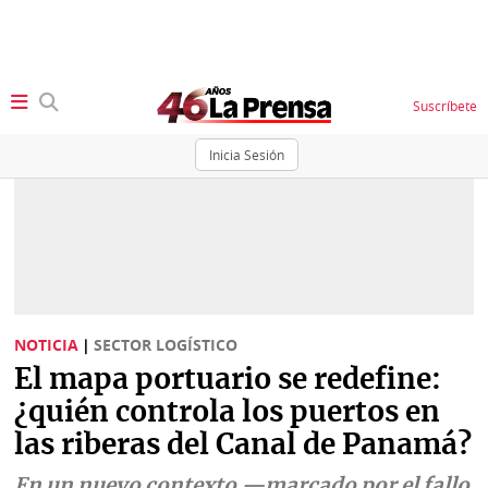
Suscríbete
Inicia Sesión
SECCIONES
Portada
BBC
News
Locales
Ellas
Sociedad
NOTICIA
|
SECTOR LOGÍSTICO
Status
El mapa portuario se redefine:
Judiciales
K
¿quién controla los puertos en
Política
Vivir+
las riberas del Canal de Panamá?
Economía
Opinión
En un nuevo contexto —marcado por el fallo