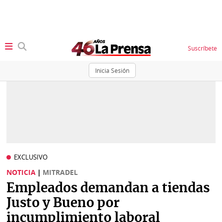
Suscríbete
Inicia Sesión
SECCIONES
Portada
BBC
News
Locales
Ellas
Sociedad
EXCLUSIVO
Status
NOTICIA
|
MITRADEL
Judiciales
K
Empleados demandan a tiendas
Política
Vivir+
Justo y Bueno por
incumplimiento laboral
Economía
Opinión