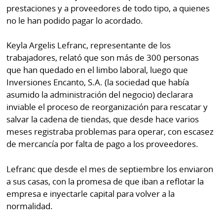
por
Diario
prestaciones y a proveedores de todo tipo, a quienes
Metro
no le han podido pagar lo acordado.
Ellas
Tienda
Keyla Argelis Lefranc, representante de los
Club
Panamá
trabajadores, relató que son más de 300 personas
La
que han quedado en el limbo laboral, luego que
Tus
Prensa
Inversiones Encanto, S.A. (la sociedad que había
Tiquetes
Busca
asumido la administración del negocio) declarara
⌾
Cero
Fácil
inviable el proceso de reorganización para rescatar y
KM
salvar la cadena de tiendas, que desde hace varios
Hoy
⌾
meses registraba problemas para operar, con escasez
por
Corprensa
Tal
de mercancía por falta de pago a los proveedores.
Hoy
Cual
⌾
Lefranc que desde el mes de septiembre los enviaron
⌾
Sábado
a sus casas, con la promesa de que iban a reflotar la
Sabrina
empresa e inyectarle capital para volver a la
Picante
Sin
normalidad.
⌾
Censura