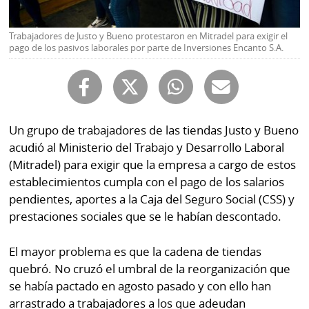
Buscador
RSS
Comunicados
Trabajadores de Justo y Bueno protestaron en Mitradel para exigir el
pago de los pasivos laborales por parte de Inversiones Encanto S.A.
Temas
Catálogos
Autores
Lotería
Notas
Kiosko
Un grupo de trabajadores de las tiendas Justo y Bueno
al
digital
lector
acudió al Ministerio del Trabajo y Desarrollo Laboral
(Mitradel) para exigir que la empresa a cargo de estos
Luctuosas
Buenas
establecimientos cumpla con el pago de los salarios
prácticas
pendientes, aportes a la Caja del Seguro Social (CSS) y
prestaciones sociales que se le habían descontado.
OTROS
El mayor problema es que la cadena de tiendas
SITIOS
quebró. No cruzó el umbral de la reorganización que
se había pactado en agosto pasado y con ello han
Metro
Mi
arrastrado a trabajadores a los que adeudan