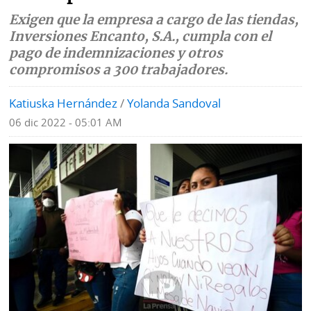
Exigen que la empresa a cargo de las tiendas,
Mundo
Blogs
Inversiones Encanto, S.A., cumpla con el
pago de indemnizaciones y otros
Deportes
Fotografías
compromisos a 300 trabajadores.
Tecnología
Videos
Katiuska Hernández
/
Yolanda Sandoval
Ponle
Fe
06 dic 2022 - 05:01 AM
la
de
Firma
erratas
Historias
SERVICIOS
E-
Contenido
Paper
de
marcas