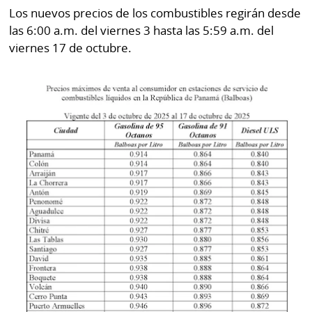
por
Diario
Los nuevos precios de los combustibles regirán desde
Metro
las 6:00 a.m. del viernes 3 hasta las 5:59 a.m. del
Ellas
viernes 17 de octubre.
Tienda
Club
Panamá
La
Tus
Prensa
Tiquetes
Busca
⌾
Cero
Fácil
KM
Hoy
⌾
por
Corprensa
Tal
Hoy
Cual
⌾
⌾
Sábado
Sabrina
Picante
Sin
⌾
Censura