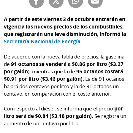
Buscador
RSS
Comunicados
A partir de este viernes 3 de octubre entrarán en
Temas
vigencia los nuevos precios de los combustibles,
Catálogos
que registrarán una leve disminución, informó la
Autores
Secretaría Nacional de Energía
.
Lotería
Notas
Kiosko
al
De acuerdo con la nueva tabla de precios, la gasolina
digital
lector
de
91 octanos se venderá a $0.86 por litro ($3.27
por galón)
, mientras que la de
95 octanos costará
Luctuosas
Buenas
$0.91 por litro ($3.46 por galón).
La de 91 octanos
prácticas
bajará dos centavos por litro y la de 91 octanos un
centavo, en comparación con el costo anterior.
OTROS
Con respecto al diésel, se informa que el precio
por
SITIOS
litro será de $0.84 ($3.18 por galón).
Se registra un
aumento de un centavo por litro.
Metro
Mi