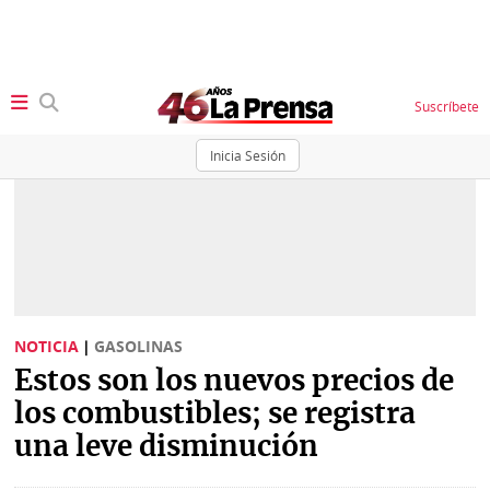
Suscríbete
Inicia Sesión
SECCIONES
Portada
BBC
News
Locales
Ellas
Sociedad
NOTICIA
|
GASOLINAS
Status
Estos son los nuevos precios de
Judiciales
K
los combustibles; se registra
Política
Vivir+
una leve disminución
Economía
Opinión