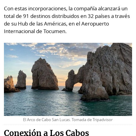
por
Diario
Con estas incorporaciones, la compañía alcanzará un
Metro
total de 91 destinos distribuidos en 32 países a través
Ellas
de su Hub de las Américas, en el Aeropuerto
Tienda
Club
Internacional de Tocumen.
Panamá
La
Tus
Prensa
Tiquetes
Busca
⌾
Cero
Fácil
KM
Hoy
⌾
por
Corprensa
Tal
Hoy
Cual
⌾
⌾
Sábado
Sabrina
Picante
El Arco de Cabo San Lucas. Tomada de Tripadvisor
Sin
⌾
Censura
Conexión a Los Cabos