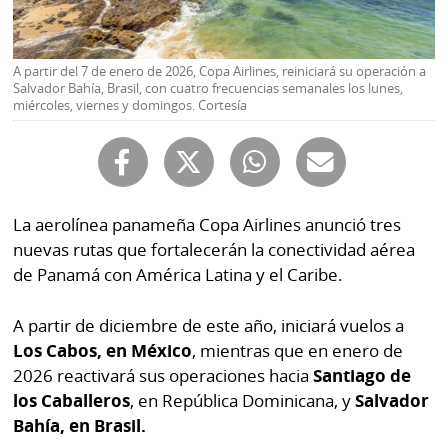
Buscador
RSS
Comunicados
A partir del 7 de enero de 2026, Copa Airlines, reiniciará su operación a
Temas
Salvador Bahía, Brasil, con cuatro frecuencias semanales los lunes,
Catálogos
miércoles, viernes y domingos. Cortesía
Autores
Lotería
Notas
Kiosko
al
digital
lector
La aerolínea panameña Copa Airlines anunció tres
nuevas rutas que fortalecerán la conectividad aérea
Luctuosas
Buenas
de Panamá con América Latina y el Caribe.
prácticas
A partir de diciembre de este año, iniciará vuelos a
Los Cabos, en México
, mientras que en enero de
OTROS
2026 reactivará sus operaciones hacia
Santiago de
SITIOS
los Caballeros
, en República Dominicana, y
Salvador
Bahía, en Brasil.
Metro
Mi