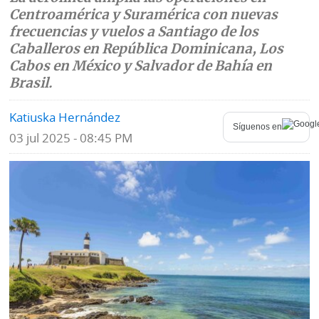
Centroamérica y Suramérica con nuevas
Mundo
Blogs
frecuencias y vuelos a Santiago de los
Caballeros en República Dominicana, Los
Deportes
Fotografías
Cabos en México y Salvador de Bahía en
Brasil.
Tecnología
Videos
Katiuska Hernández
Ponle
Fe
Síguenos en
la
03 jul 2025 - 08:45 PM
de
Firma
erratas
Historias
SERVICIOS
E-
Contenido
Paper
de
marcas