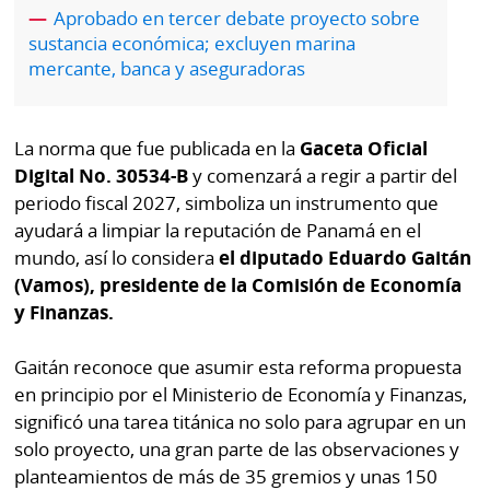
por
Diario
Aprobado en tercer debate proyecto sobre
Metro
sustancia económica; excluyen marina
Ellas
mercante, banca y aseguradoras
Tienda
Club
Panamá
La
La norma que fue publicada en la
Gaceta Oficial
Tus
Prensa
Digital No. 30534-B
y comenzará a regir a partir del
Tiquetes
periodo fiscal 2027, simboliza un instrumento que
Busca
ayudará a limpiar la reputación de Panamá en el
⌾
Cero
Fácil
mundo, así lo considera
el diputado Eduardo Gaitán
KM
Hoy
⌾
(Vamos), presidente de la Comisión de Economía
por
Corprensa
y Finanzas.
Tal
Hoy
Cual
⌾
Gaitán reconoce que asumir esta reforma propuesta
⌾
en principio por el Ministerio de Economía y Finanzas,
Sábado
Sabrina
significó una tarea titánica no solo para agrupar en un
Picante
Sin
solo proyecto, una gran parte de las observaciones y
⌾
planteamientos de más de 35 gremios y unas 150
Censura