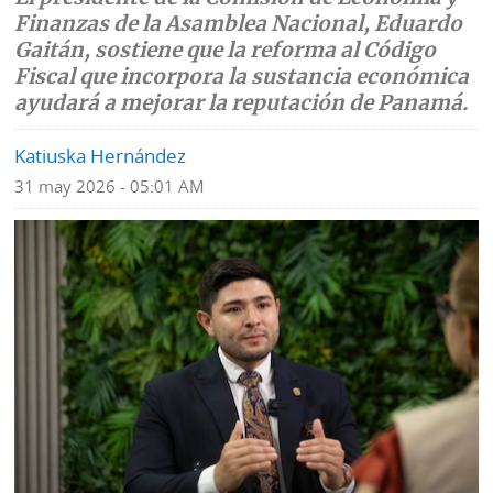
Finanzas de la Asamblea Nacional, Eduardo
Mundo
Blogs
Gaitán, sostiene que la reforma al Código
Fiscal que incorpora la sustancia económica
Deportes
Fotografías
ayudará a mejorar la reputación de Panamá.
Tecnología
Videos
Katiuska Hernández
Ponle
31 may 2026 - 05:01 AM
Fe
la
de
Firma
erratas
Historias
SERVICIOS
E-
Contenido
Paper
de
marcas