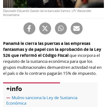
Buscador
RSS
Diputado Eduardo Gaitán de la bancada Vamos. LP/ Alexander
Comunicados
Arosemena
Temas
Catálogos
Autores
Lotería
Notas
Panamá le cierra las puertas a las empresas
Kiosko
al
fantasmas y de papel con la aprobación de la Ley
digital
lector
526 que reformó el Código Fiscal
que incorpora el
Luctuosas
requisito de la sustancia económica para que los
Buenas
prácticas
grupos multinacionales demuestren actividad real en
el país o de lo contrario pagarán 15% de impuesto.
OTROS
+info
SITIOS
Mulino sanciona la Ley de Sustancia
Económica
Metro
Mi