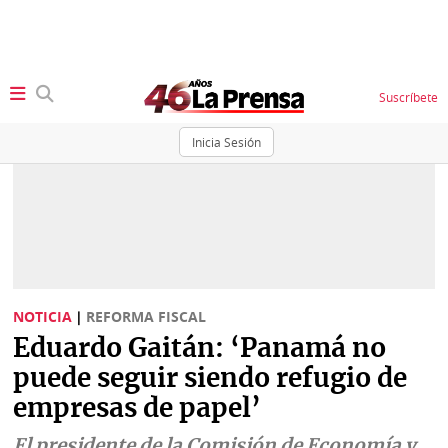
Suscríbete
Inicia Sesión
SECCIONES
Portada
BBC
News
Locales
Ellas
Sociedad
NOTICIA
|
REFORMA FISCAL
Status
Eduardo Gaitán: ‘Panamá no
Judiciales
K
puede seguir siendo refugio de
Política
Vivir+
empresas de papel’
Economía
Opinión
El presidente de la Comisión de Economía y