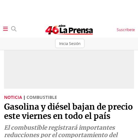
Suscríbete
Inicia Sesión
SECCIONES
Portada
BBC
News
Locales
Ellas
Sociedad
NOTICIA
|
COMBUSTIBLE
Status
Gasolina y diésel bajan de precio
Judiciales
K
este viernes en todo el país
Política
Vivir+
El combustible registrará importantes
Economía
reducciones por el comportamiento del
Opinión