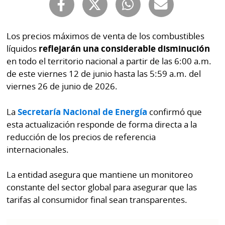
Buscador
RSS
Comunicados
Los precios máximos de venta de los combustibles
Temas
líquidos
reflejarán una considerable disminución
Catálogos
Autores
en todo el territorio nacional a partir de las 6:00 a.m.
Lotería
de este viernes 12 de junio hasta las 5:59 a.m. del
Notas
viernes 26 de junio de 2026.
Kiosko
al
digital
lector
La
Secretaría Nacional de Energía
confirmó que
esta actualización responde de forma directa a la
Luctuosas
Buenas
reducción de los precios de referencia
prácticas
internacionales.
La entidad asegura que mantiene un monitoreo
OTROS
constante del sector global para asegurar que las
SITIOS
tarifas al consumidor final sean transparentes.
Metro
Mi