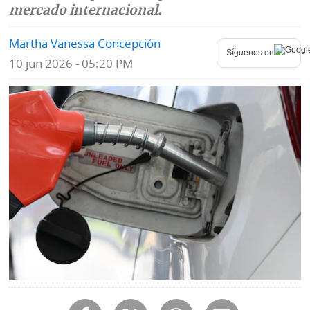
mercado internacional.
Mundo
Blogs
Martha Vanessa Concepción
Síguenos en
Deportes
Fotografías
10 jun 2026 - 05:20 PM
Tecnología
Videos
Ponle
Fe
la
de
Firma
erratas
Historias
SERVICIOS
E-
Contenido
Paper
de
marcas