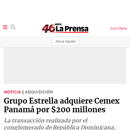
Suscríbete
Inicia Sesión
SECCIONES
Portada
BBC
News
Locales
Ellas
Sociedad
NOTICIA
|
ADQUISICIÓN
Status
Grupo Estrella adquiere Cemex
Judiciales
K
Panamá por $200 millones
Política
Vivir+
La transacción realizada por el
Economía
conglomerado de República Dominicana,
Opinión