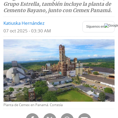
Grupo Estrella, también incluye la planta de
Mundo
Blogs
Cemento Bayano, junto con Cemex Panamá.
Deportes
Fotografías
Katiuska Hernández
Síguenos en
07 oct 2025 - 03:30 AM
Tecnología
Videos
Ponle
Fe
la
de
Firma
erratas
Historias
SERVICIOS
E-
Contenido
Planta de Cemex en Panamá. Cortesía
Paper
de
marcas