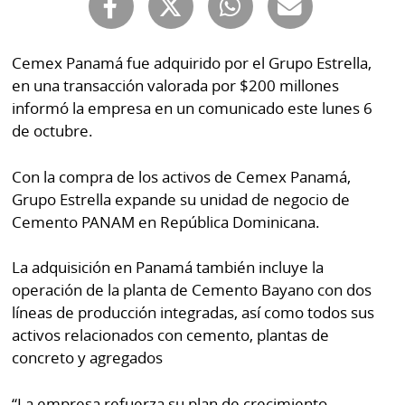
Buscador
RSS
Comunicados
Cemex Panamá fue adquirido por el Grupo Estrella,
Temas
en una transacción valorada por $200 millones
Catálogos
informó la empresa en un comunicado este lunes 6
Autores
Lotería
de octubre.
Notas
Kiosko
al
Con la compra de los activos de Cemex Panamá,
digital
lector
Grupo Estrella expande su unidad de negocio de
Cemento PANAM en República Dominicana.
Luctuosas
Buenas
prácticas
La adquisición en Panamá también incluye la
operación de la planta de Cemento Bayano con dos
líneas de producción integradas, así como todos sus
OTROS
activos relacionados con cemento, plantas de
SITIOS
concreto y agregados
Metro
Mi
“La empresa refuerza su plan de crecimiento