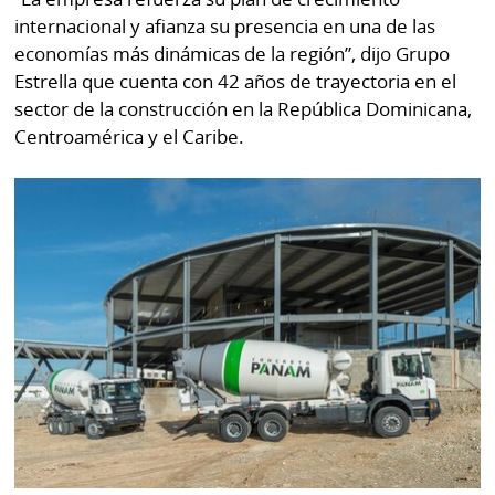
por
Diario
internacional y afianza su presencia en una de las
Metro
economías más dinámicas de la región”, dijo Grupo
Ellas
Estrella que cuenta con 42 años de trayectoria en el
Tienda
sector de la construcción en la República Dominicana,
Club
Panamá
Centroamérica y el Caribe.
La
Tus
Prensa
Tiquetes
Busca
⌾
Cero
Fácil
KM
Hoy
⌾
por
Corprensa
Tal
Hoy
Cual
⌾
⌾
Sábado
Sabrina
Picante
Sin
⌾
Censura