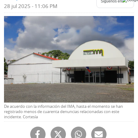
Síguenos en
28 jul 2025 - 11:06 PM
Mundo
Blogs
Deportes
Fotografías
Tecnología
Videos
Ponle
Fe
la
de
Firma
erratas
Historias
SERVICIOS
De acuerdo con la información del IMA, hasta el momento se han
registrado menos de cuarenta denuncias relacionadas con este
incidente. Cortesía
E-
Contenido
Paper
de
marcas