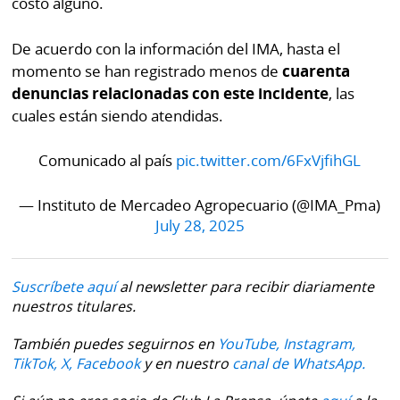
costo alguno.
por
Diario
Metro
De acuerdo con la información del IMA, hasta el
Ellas
momento se han registrado menos de
cuarenta
Tienda
Club
Panamá
denuncias relacionadas con este incidente
, las
La
cuales están siendo atendidas.
Tus
Prensa
Tiquetes
Comunicado al país
pic.twitter.com/6FxVjfihGL
Busca
⌾
Cero
Fácil
— Instituto de Mercadeo Agropecuario (@IMA_Pma)
KM
Hoy
July 28, 2025
⌾
por
Corprensa
Tal
Hoy
Cual
Suscríbete aquí
al newsletter para recibir diariamente
⌾
nuestros titulares.
⌾
Sábado
Sabrina
También puedes seguirnos en
YouTube,
Instagram,
Picante
TikTok,
X,
Facebook
y en nuestro
canal de WhatsApp.
Sin
⌾
Censura