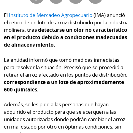
Buscador
RSS
El
Instituto de Mercadeo Agropecuario
(IMA) anunció
Comunicados
el retiro de un lote de arroz distribuido por la industria
Temas
Catálogos
molinera,
tras detectarse un olor no característico
Autores
en el producto debido a condiciones inadecuadas
Lotería
de almacenamiento
.
Notas
Kiosko
al
La entidad informó que tomó medidas inmediatas
digital
lector
para resolver la situación. Precisó que se procedió a
retirar el arroz afectado en los puntos de distribución,
Luctuosas
Buenas
correspondiente a un lote de aproximadamente
prácticas
600 quintales
.
Además, se les pide a las personas que hayan
OTROS
adquirido el producto para que se acerquen a las
SITIOS
unidades autorizadas donde podrán cambiar el arroz
en mal estado por otro en óptimas condiciones, sin
Metro
Mi