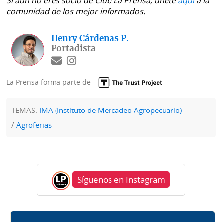
Si aún no eres socio de Club La Prensa, únete
aquí
a la
La
comunidad de los mejor informados.
Repregunta
Henry Cárdenas P.
Portadista
La Prensa forma parte de
TEMAS:
IMA (Instituto de Mercadeo Agropecuario)
Agroferias
Síguenos en Instagram