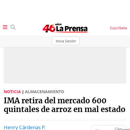
Suscríbete
Inicia Sesión
SECCIONES
Portada
BBC
News
Locales
Ellas
Sociedad
NOTICIA
|
ALMACENAMIENTO
Status
IMA retira del mercado 600
Judiciales
K
quintales de arroz en mal estado
Política
Vivir+
Henry Cárdenas P.
Economía
Opinión