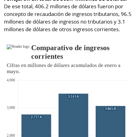
por
Diario
De ese total, 406.2 millones de dólares fueron por
Metro
concepto de recaudación de ingresos tributarios, 96.5
Ellas
millones de dólares de ingresos no tributarios y 3.1
Tienda
millones de dólares de otros ingresos corrientes.
Club
Panamá
La
Tus
Prensa
Tiquetes
Busca
⌾
Cero
Fácil
KM
Hoy
⌾
por
Corprensa
Tal
Hoy
Cual
⌾
⌾
Sábado
Sabrina
Picante
Sin
⌾
Censura