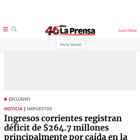
Suscríbete
Inicia Sesión
SECCIONES
Portada
BBC
News
Locales
Ellas
Sociedad
EXCLUSIVO
Status
NOTICIA
|
IMPUESTOS
Judiciales
K
Ingresos corrientes registran
Política
Vivir+
déficit de $264.7 millones
principalmente por caída en la
Economía
Opinión