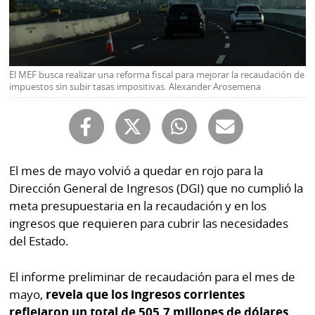
Buscador
RSS
Comunicados
Temas
Catálogos
El MEF busca realizar una reforma fiscal para mejorar la recaudación de
Autores
impuestos sin subir tasas impositivas. Alexander Arosemena
Lotería
Notas
Kiosko
al
digital
lector
El mes de mayo volvió a quedar en rojo para la
Luctuosas
Buenas
Dirección General de Ingresos (DGI) que no cumplió la
prácticas
meta presupuestaria en la recaudación y en los
ingresos que requieren para cubrir las necesidades
del Estado.
OTROS
SITIOS
El informe preliminar de recaudación para el mes de
mayo,
revela que los ingresos corrientes
Metro
Mi
reflejaron un total de 505.7 millones de dólares.