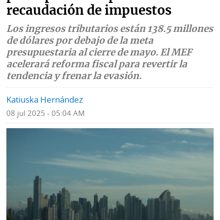
recaudación de impuestos
Mundo
Blogs
Los ingresos tributarios están 138.5 millones
Deportes
Fotografías
de dólares por debajo de la meta
presupuestaria al cierre de mayo. El MEF
Tecnología
Videos
acelerará reforma fiscal para revertir la
tendencia y frenar la evasión.
Ponle
Fe
la
de
Katiuska Hernández
Firma
erratas
08 jul 2025 - 05:04 AM
Historias
SERVICIOS
E-
Contenido
Paper
de
marcas