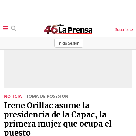
Suscríbete
Inicia Sesión
SECCIONES
Portada
BBC
News
Locales
Ellas
Sociedad
NOTICIA
|
TOMA DE POSESIÓN
Status
Irene Orillac asume la
Judiciales
K
presidencia de la Capac, la
Política
Vivir+
primera mujer que ocupa el
puesto
Economía
Opinión