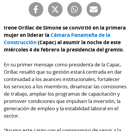
Buscador
RSS
Comunicados
Temas
Irene Orillac de Simone se convirtió en la primera
Catálogos
mujer en liderar la
Cámara Panameña de la
Autores
Lotería
Construcción
(Capac) al asumir la noche de este
Notas
miércoles 4 de febrero la presidencia del gremio.
Kiosko
al
digital
lector
En su primer mensaje como presidenta de la Capac,
Orillac resaltó que su gestión estará centrada en dar
Luctuosas
Buenas
continuidad a los avances institucionales, fortalecer
prácticas
los servicios a los miembros, dinamizar las comisiones
de trabajo, ampliar los programas de capacitación y
promover condiciones que impulsen la inversión, la
OTROS
generación de empleo y la estabilidad laboral en el
SITIOS
sector.
Metro
Mi
“Asumo este cargo con el compromiso de servir a la