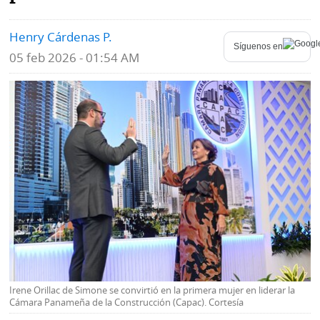
Mundo
Blogs
Henry Cárdenas P.
Síguenos en
05 feb 2026 - 01:54 AM
Deportes
Fotografías
Tecnología
Videos
Ponle
Fe
la
de
Firma
erratas
Historias
SERVICIOS
E-
Contenido
Irene Orillac de Simone se convirtió en la primera mujer en liderar la
Paper
de
Cámara Panameña de la Construcción (Capac). Cortesía
marcas