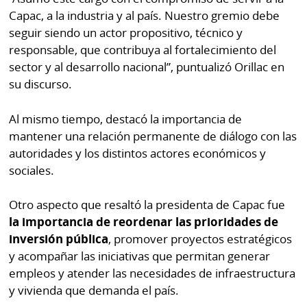
por
Diario
Capac, a la industria y al país. Nuestro gremio debe
Metro
seguir siendo un actor propositivo, técnico y
Ellas
responsable, que contribuya al fortalecimiento del
Tienda
sector y al desarrollo nacional”, puntualizó Orillac en
Club
Panamá
su discurso.
La
Tus
Prensa
Tiquetes
Al mismo tiempo, destacó la importancia de
Busca
mantener una relación permanente de diálogo con las
⌾
Cero
Fácil
autoridades y los distintos actores económicos y
KM
Hoy
sociales.
⌾
por
Corprensa
Tal
Otro aspecto que resaltó la presidenta de Capac fue
Hoy
Cual
la importancia de reordenar las prioridades de
⌾
⌾
inversión pública
, promover proyectos estratégicos
Sábado
y acompañar las iniciativas que permitan generar
Sabrina
Picante
empleos y atender las necesidades de infraestructura
Sin
⌾
y vivienda que demanda el país.
Censura