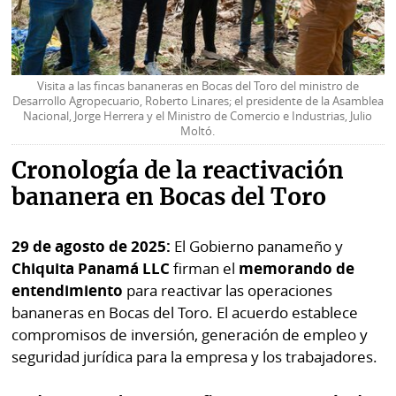
Visita a las fincas bananeras en Bocas del Toro del ministro de
Desarrollo Agropecuario, Roberto Linares; el presidente de la Asamblea
Nacional, Jorge Herrera y el Ministro de Comercio e Industrias, Julio
Moltó.
Cronología de la reactivación
bananera en Bocas del Toro
29 de agosto de 2025:
El Gobierno panameño y
Chiquita Panamá LLC
firman el
memorando de
entendimiento
para reactivar las operaciones
bananeras en Bocas del Toro. El acuerdo establece
compromisos de inversión, generación de empleo y
seguridad jurídica para la empresa y los trabajadores.