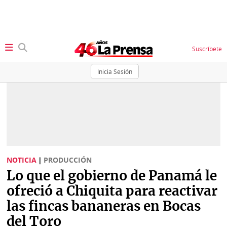
Suscríbete
Inicia Sesión
SECCIONES
Portada
BBC
News
Locales
Ellas
Sociedad
NOTICIA
|
PRODUCCIÓN
Status
Lo que el gobierno de Panamá le
Judiciales
K
ofreció a Chiquita para reactivar
Política
Vivir+
las fincas bananeras en Bocas
del Toro
Economía
Opinión