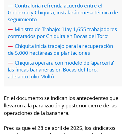
por
Diario
Contraloría refrenda acuerdo entre el
Metro
Gobierno y Chiquita; instalarán mesa técnica de
Ellas
seguimiento
Tienda
Ministra de Trabajo: ‘Hay 1,655 trabajadores
Club
Panamá
contratados por Chiquita en Bocas del Toro’
La
Tus
Prensa
Chiquita inicia trabajo para la recuperación
Tiquetes
de 5,000 hectáreas de plantaciones
Busca
Chiquita operará con modelo de ‘aparcería’
⌾
Cero
Fácil
las fincas bananeras en Bocas del Toro,
KM
Hoy
adelantó Julio Moltó
⌾
por
Corprensa
Tal
Hoy
Cual
En el documento se indican los antecedentes que
⌾
⌾
llevaron a la paralización y posterior cierre de las
Sábado
operaciones de la bananera.
Sabrina
Picante
Sin
⌾
Precisa que el 28 de abril de 2025, los sindicatos
Censura