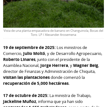
Vista de una planta empacadora de banano en Changuinola, Bocas del
Toro. LP / Alexander Arosemena
19 de septiembre de 2025:
Los ministros de
Comercio,
Julio Moltó
, y de Desarrollo Agropecuario,
Roberto Linares
, junto con el presidente de la
Asamblea Nacional,
Jorge Herrera
, y
Wagner Beig
,
director de Finanzas y Administración de Chiquita,
visitan las plantaciones
donde comenzó la
recuperación de 5,000 hectáreas
.
17 de octubre de 2025:
La ministra de Trabajo,
Jackeline Muñoz
, informa que ya han sido