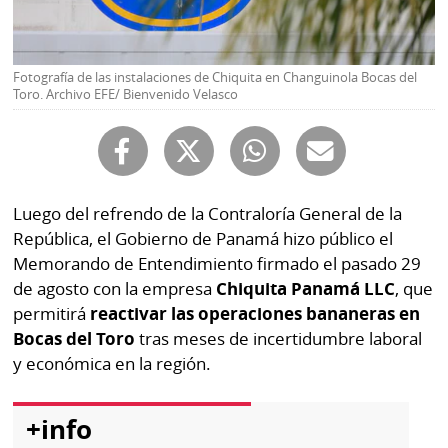
Buscador
RSS
Comunicados
Temas
Fotografía de las instalaciones de Chiquita en Changuinola Bocas del
Toro. Archivo EFE/ Bienvenido Velasco
Catálogos
Autores
Lotería
Notas
Kiosko
al
digital
lector
Luego del refrendo de la Contraloría General de la
República, el Gobierno de Panamá hizo público el
Luctuosas
Buenas
Memorando de Entendimiento firmado el pasado 29
prácticas
de agosto con la empresa
Chiquita Panamá LLC
, que
permitirá
reactivar las operaciones bananeras en
Bocas del Toro
tras meses de incertidumbre laboral
OTROS
y económica en la región.
SITIOS
+info
Metro
Mi