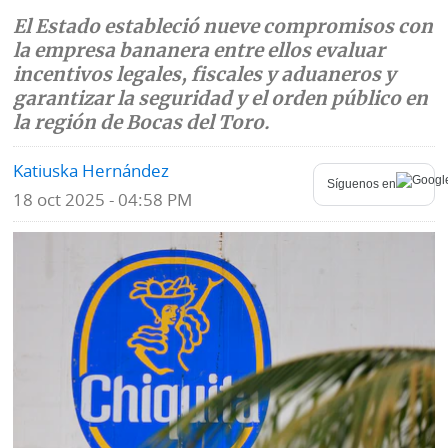
El Estado estableció nueve compromisos con
Mundo
Blogs
la empresa bananera entre ellos evaluar
incentivos legales, fiscales y aduaneros y
Deportes
Fotografías
garantizar la seguridad y el orden público en
Tecnología
la región de Bocas del Toro.
Videos
Ponle
Katiuska Hernández
Fe
Síguenos en
la
de
18 oct 2025 - 04:58 PM
Firma
erratas
Historias
SERVICIOS
E-
Contenido
Paper
de
marcas