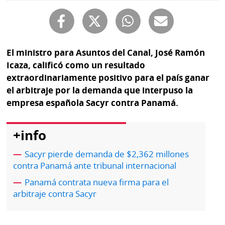
Buscador
RSS
Comunicados
Temas
Catálogos
El ministro para Asuntos del Canal, José Ramón
Autores
Icaza, calificó como un resultado
Lotería
extraordinariamente positivo para el país ganar
Notas
el arbitraje por la demanda que interpuso la
Kiosko
al
empresa española Sacyr contra Panamá.
digital
lector
Luctuosas
Buenas
+info
prácticas
Sacyr pierde demanda de $2,362 millones
contra Panamá ante tribunal internacional
OTROS
Panamá contrata nueva firma para el
arbitraje contra Sacyr
SITIOS
Metro
Mi