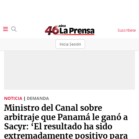
Suscríbete
Inicia Sesión
SECCIONES
Portada
BBC
News
Locales
Ellas
Sociedad
NOTICIA
|
DEMANDA
Status
Ministro del Canal sobre
Judiciales
K
arbitraje que Panamá le ganó a
Política
Vivir+
Sacyr: ‘El resultado ha sido
extremadamente positivo para
Economía
Opinión