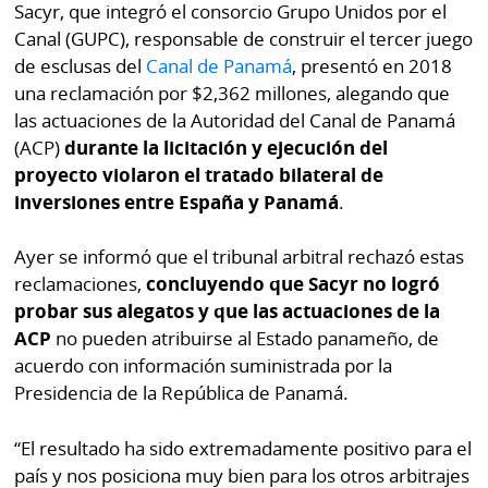
Sacyr, que integró el consorcio Grupo Unidos por el
por
Diario
Canal (GUPC), responsable de construir el tercer juego
Metro
Ellas
de esclusas del
Canal de Panamá
, presentó en 2018
Tienda
una reclamación por $2,362 millones, alegando que
Club
Panamá
las actuaciones de la Autoridad del Canal de Panamá
La
(ACP)
durante la licitación y ejecución del
Tus
Prensa
proyecto violaron el tratado bilateral de
Tiquetes
inversiones entre España y Panamá
.
Busca
⌾
Cero
Fácil
Ayer se informó que el tribunal arbitral rechazó estas
KM
Hoy
⌾
reclamaciones,
concluyendo que Sacyr no logró
por
Corprensa
probar sus alegatos y que las actuaciones de la
Tal
Hoy
ACP
no pueden atribuirse al Estado panameño, de
Cual
⌾
acuerdo con información suministrada por la
⌾
Presidencia de la República de Panamá.
Sábado
Sabrina
Picante
Sin
“El resultado ha sido extremadamente positivo para el
⌾
país y nos posiciona muy bien para los otros arbitrajes
Censura