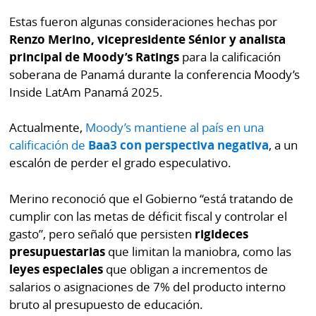
por
Diario
Estas fueron algunas consideraciones hechas por
Metro
Renzo Merino, vicepresidente Sénior y analista
Ellas
Tienda
principal de Moody’s Ratings
para la calificación
Club
Panamá
soberana de Panamá durante la conferencia Moody’s
La
Inside LatAm Panamá 2025.
Tus
Prensa
Tiquetes
Actualmente,
Moody’s mantiene al país en una
Busca
calificación de
Baa3 con perspectiva negativa
, a un
⌾
Cero
Fácil
escalón de perder el grado especulativo.
KM
Hoy
⌾
por
Merino reconoció que el Gobierno “está tratando de
Corprensa
Tal
Hoy
cumplir con las metas de déficit fiscal y controlar el
Cual
gasto”, pero señaló que persisten
rigideces
⌾
⌾
presupuestarias
que limitan la maniobra, como las
Sábado
Sabrina
leyes especiales
que obligan a incrementos de
Picante
salarios o asignaciones de 7% del producto interno
Sin
⌾
bruto al presupuesto de educación.
Censura