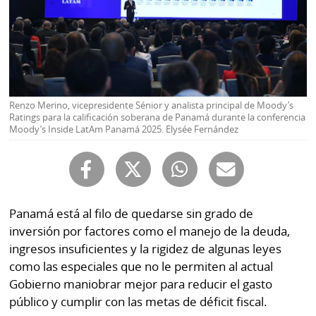
Buscador
RSS
Comunicados
Temas
Catálogos
Autores
Lotería
Renzo Merino, vicepresidente Sénior y analista principal de Moody’s
Notas
Ratings para la calificación soberana de Panamá durante la conferencia
Kiosko
Moody’s Inside LatAm Panamá 2025. Elysée Fernández
al
digital
lector
Luctuosas
Buenas
prácticas
Panamá está al filo de quedarse sin grado de
inversión por factores como el manejo de la deuda,
ingresos insuficientes y la rigidez de algunas leyes
OTROS
como las especiales que no le permiten al actual
SITIOS
Gobierno maniobrar mejor para reducir el gasto
público y cumplir con las metas de déficit fiscal.
Metro
Mi