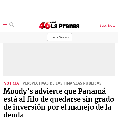
Suscríbete
Inicia Sesión
SECCIONES
Portada
BBC
News
Locales
Ellas
Sociedad
NOTICIA
|
PERSPECTIVAS DE LAS FINANZAS PÚBLICAS
Status
Moody’s advierte que Panamá
Judiciales
K
está al filo de quedarse sin grado
Política
Vivir+
de inversión por el manejo de la
deuda
Economía
Opinión