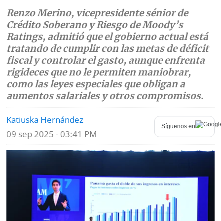
Renzo Merino, vicepresidente sénior de
Mundo
Blogs
Crédito Soberano y Riesgo de Moody’s
Ratings, admitió que el gobierno actual está
Deportes
Fotografías
tratando de cumplir con las metas de déficit
Tecnología
fiscal y controlar el gasto, aunque enfrenta
Videos
rigideces que no le permiten maniobrar,
Ponle
Fe
como las leyes especiales que obligan a
la
de
aumentos salariales y otros compromisos.
Firma
erratas
Katiuska Hernández
Síguenos en
Historias
09 sep 2025 - 03:41 PM
SERVICIOS
E-
Contenido
Paper
de
marcas