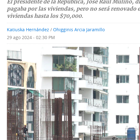
El presidente de la República, José Raúl Mulino, d
Deportes
Fotografías
pagaba por las viviendas, pero no será renovado 
viviendas hasta los $70,000.
Tecnología
Videos
Katiuska Hernández
/
Ohigginis Arcia Jaramillo
Ponle
Fe
29 ago 2024 - 02:30 PM
la
de
Firma
erratas
Historias
SERVICIOS
E-
Contenido
Paper
de
marcas
Buscador
RSS
Comunicados