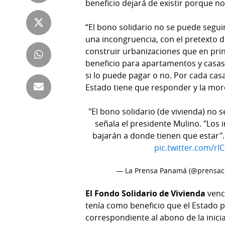
beneficio dejará de existir porque n
Tienda
Club
Panamá
“El bono solidario no se puede segu
La
una incongruencia, con el pretexto 
Tus
Prensa
construir urbanizaciones que en princ
Tiquetes
beneficio para apartamentos y casas,
Busca
si lo puede pagar o no. Por cada cas
⌾
Cero
Fácil
Estado tiene que responder y la moro
KM
Hoy
⌾
por
"El bono solidario (de vivienda) no
Corprensa
Tal
Hoy
señala el presidente Mulino. "Los 
Cual
bajarán a donde tienen que estar".
⌾
⌾
pic.twitter.com/rI
Sábado
Sabrina
Picante
— La Prensa Panamá (@prensa
Sin
⌾
Censura
El Fondo Solidario de Vivienda
venci
La
tenía como beneficio que el Estado 
Repregunta
correspondiente al abono de la inici