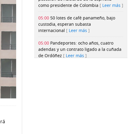
como presidente de Colombia
Leer más
05:00
50 lotes de café panameño, bajo
custodia, esperan subasta
internacional
Leer más
05:00
Pandeportes: ocho años, cuatro
adendas y un contrato ligado a la cuñada
de Ordóñez
Leer más
05:00
Heineken consolida operación a
Panamá y reporta crecimiento en las
ventas y participación en el
mercado
Leer más
05:00
El misterio de las epidemias que
diezmaron a los indígenas de América:
¿dónde están sus restos?
Leer más
rá