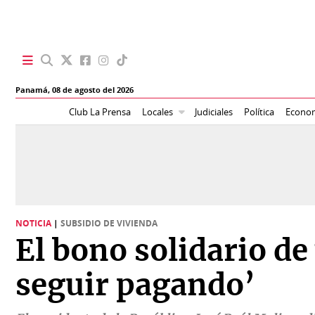
SECCIONES
Panamá,
08 de agosto del 2026
Portada
BBC
Club La Prensa
Locales
Judiciales
Política
Econo
News
Locales
Ellas
Sociedad
Status
Judiciales
K
NOTICIA
|
SUBSIDIO DE VIVIENDA
Política
Vivir+
El bono solidario de
Economía
Opinión
seguir pagando’
Mundo
Blogs