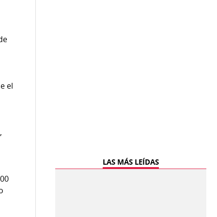
de
e el
,
LAS MÁS LEÍDAS
000
o