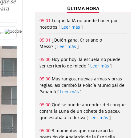
 que se
ÚLTIMA HORA
para
05:01
Lo que la IA no puede hacer por
nosotros
Leer más
en
05:01
¿Quién gana, Cristiano o
Messi?
Leer más
05:00
Hoy por hoy: la escuela no puede
ser territorio de miedo
Leer más
05:00
Más rangos, nuevas armas y otras
reglas: así cambió la Policía Municipal de
Panamá
Leer más
05:00
Qué se puede aprender del choque
contra la Luna de un cohete de SpaceX
que estaba a la deriva
Leer más
05:00
3 momentos que marcaron la
posesión de Abelardo de la Espriella