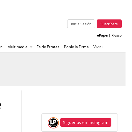
Inicia Sesión
Suscríbete
ePaper
|
Kiosco
ón
Multimedia
Fe de Erratas
Ponle la Firma
Vivir+
e
Síguenos en Instagram