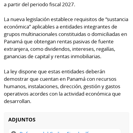
por
Diario
a partir del periodo fiscal 2027.
Metro
Ellas
La nueva legislación establece requisitos de “sustancia
Tienda
económica” aplicables a entidades integrantes de
Club
Panamá
grupos multinacionales constituidas o domiciliadas en
La
Panamá que obtengan rentas pasivas de fuente
Tus
Prensa
extranjera, como dividendos, intereses, regalías,
Tiquetes
ganancias de capital y rentas inmobiliarias.
Busca
⌾
Cero
Fácil
KM
La ley dispone que estas entidades deberán
Hoy
⌾
demostrar que cuentan en Panamá con recursos
por
Corprensa
Tal
humanos, instalaciones, dirección, gestión y gastos
Hoy
operativos acordes con la actividad económica que
Cual
⌾
desarrollan.
⌾
Sábado
Sabrina
Picante
ADJUNTOS
Sin
⌾
Censura