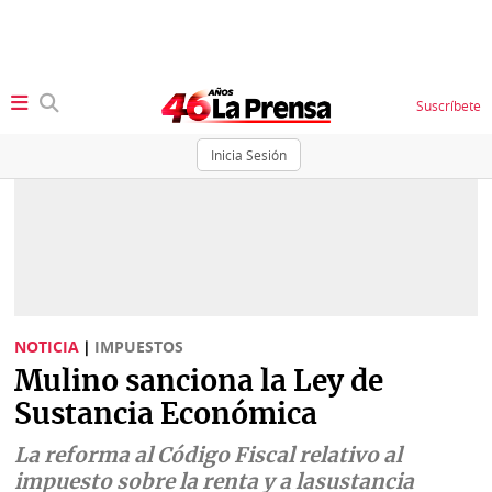
Suscríbete
Inicia Sesión
SECCIONES
Portada
BBC
News
Locales
Ellas
Sociedad
NOTICIA
|
IMPUESTOS
Status
Mulino sanciona la Ley de
Judiciales
K
Sustancia Económica
Política
Vivir+
La reforma al Código Fiscal relativo al
Economía
impuesto sobre la renta y a lasustancia
Opinión