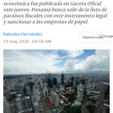
económica fue publicada en Gaceta Ofical
Mundo
Blogs
este jueves. Panamá busca salir de la lista de
paraísos fiscales con este instrumento legal
Deportes
Fotografías
y sancionar a las empresas de papel.
Tecnología
Videos
Katiuska Hernández
Síguenos en
29 may 2026 - 04:58 AM
Ponle
Fe
la
de
Firma
erratas
Historias
SERVICIOS
E-
Contenido
Paper
de
marcas