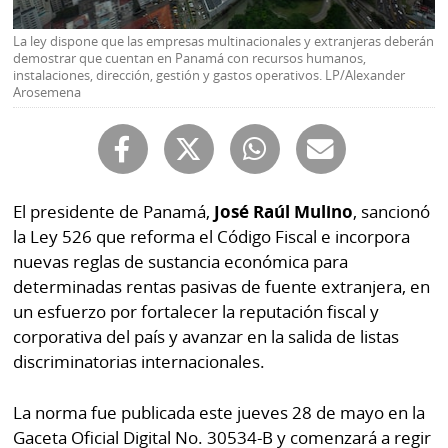
Buscador
RSS
La ley dispone que las empresas multinacionales y extranjeras deberán
Comunicados
demostrar que cuentan en Panamá con recursos humanos,
Temas
instalaciones, dirección, gestión y gastos operativos. LP/Alexander
Arosemena
Catálogos
Autores
Lotería
Notas
Kiosko
al
digital
El presidente de Panamá,
José Raúl Mulino
, sancionó
lector
la Ley 526 que reforma el Código Fiscal e incorpora
Luctuosas
Buenas
nuevas reglas de sustancia económica para
prácticas
determinadas rentas pasivas de fuente extranjera, en
un esfuerzo por fortalecer la reputación fiscal y
corporativa del país y avanzar en la salida de listas
OTROS
discriminatorias internacionales.
SITIOS
La norma fue publicada este jueves 28 de mayo en la
Metro
Mi
Gaceta Oficial Digital No. 30534-B y comenzará a regir