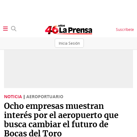
Suscríbete
Inicia Sesión
SECCIONES
Portada
BBC
News
Locales
Ellas
Sociedad
NOTICIA
|
AEROPORTUARIO
Status
Ocho empresas muestran
Judiciales
K
interés por el aeropuerto que
Política
Vivir+
busca cambiar el futuro de
Bocas del Toro
Economía
Opinión