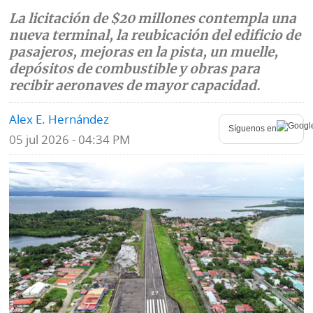
La licitación de $20 millones contempla una
Mundo
Blogs
nueva terminal, la reubicación del edificio de
pasajeros, mejoras en la pista, un muelle,
Deportes
Fotografías
depósitos de combustible y obras para
Tecnología
recibir aeronaves de mayor capacidad.
Videos
Ponle
Alex E. Hernández
Fe
Síguenos en
la
de
05 jul 2026 - 04:34 PM
Firma
erratas
Historias
SERVICIOS
E-
Contenido
Paper
de
marcas