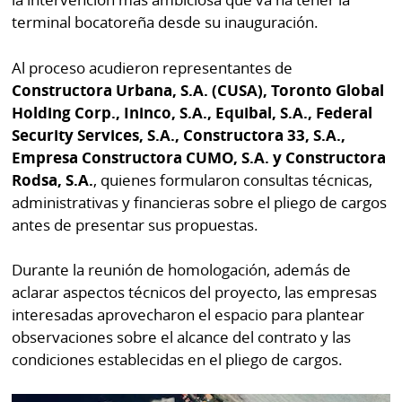
por
Diario
terminal bocatoreña desde su inauguración.
Metro
Ellas
Al proceso acudieron representantes de
Tienda
Club
Constructora Urbana, S.A. (CUSA), Toronto Global
Panamá
La
Holding Corp., Ininco, S.A., Equibal, S.A., Federal
Tus
Prensa
Security Services, S.A., Constructora 33, S.A.,
Tiquetes
Empresa Constructora CUMO, S.A. y Constructora
Busca
Rodsa, S.A.
, quienes formularon consultas técnicas,
⌾
Cero
Fácil
administrativas y financieras sobre el pliego de cargos
KM
Hoy
antes de presentar sus propuestas.
⌾
por
Corprensa
Tal
Durante la reunión de homologación, además de
Hoy
Cual
aclarar aspectos técnicos del proyecto, las empresas
⌾
⌾
interesadas aprovecharon el espacio para plantear
Sábado
observaciones sobre el alcance del contrato y las
Sabrina
Picante
condiciones establecidas en el pliego de cargos.
Sin
⌾
Censura