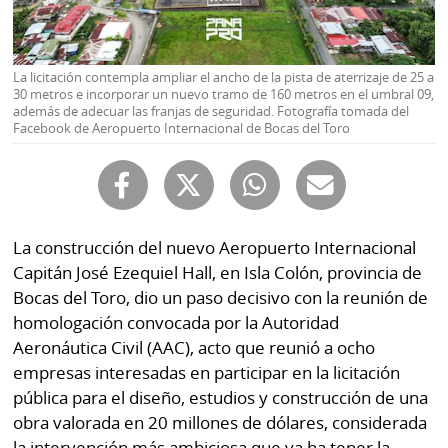
Buscador
RSS
Comunicados
Temas
La licitación contempla ampliar el ancho de la pista de aterrizaje de 25 a
30 metros e incorporar un nuevo tramo de 160 metros en el umbral 09,
Catálogos
además de adecuar las franjas de seguridad. Fotografía tomada del
Autores
Facebook de Aeropuerto Internacional de Bocas del Toro
Lotería
Notas
Kiosko
al
digital
lector
La construcción del nuevo Aeropuerto Internacional
Luctuosas
Buenas
Capitán José Ezequiel Hall, en Isla Colón, provincia de
prácticas
Bocas del Toro, dio un paso decisivo con la reunión de
homologación convocada por la Autoridad
Aeronáutica Civil (AAC), acto que reunió a ocho
OTROS
empresas interesadas en participar en la licitación
SITIOS
pública para el diseño, estudios y construcción de una
obra valorada en 20 millones de dólares, considerada
Metro
Mi
la intervención más ambiciosa que va ha tener la