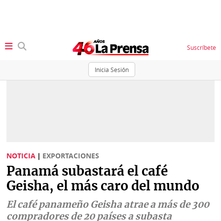
Suscríbete
Inicia Sesión
SECCIONES
Portada
BBC
News
Locales
Ellas
Sociedad
NOTICIA
|
EXPORTACIONES
Status
Panamá subastará el café
Judiciales
K
Geisha, el más caro del mundo
Política
Vivir+
El café panameño Geisha atrae a más de 300
Economía
compradores de 20 países a subasta
Opinión