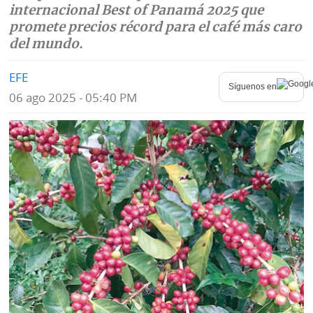
internacional Best of Panamá 2025 que
Mundo
Blogs
promete precios récord para el café más caro
del mundo.
Deportes
Fotografías
EFE
Tecnología
Síguenos en
Videos
06 ago 2025 - 05:40 PM
Ponle
Fe
la
de
Firma
erratas
Historias
SERVICIOS
E-
Contenido
Paper
de
marcas