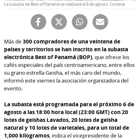
Buscador
La subasta de Best of Panamá se realizará el 6 de agosto. Cortesía
RSS
Comunicados
Temas
Catálogos
Autores
Más de
300 compradores de una veintena de
Lotería
países y territorios se han inscrito en la subasta
Notas
electrónica Best of Panamá (BOP)
, que ofrece los
Kiosko
al
cafés especiales del país centroamericano, entre ellos
digital
lector
su grano estrella Geisha, el más caro del mundo,
Luctuosas
Buenas
informó este viernes la asociación organizadora del
prácticas
evento.
La subasta está programada para el próximo 6 de
OTROS
agosto a las 18:00 hora local (23:00 GMT) con 20
lotes de geishas Lavados, 20 lotes de geisha
SITIOS
natural y 10 lotes de varietales, para un total de
1,000 kilogramos
, indica el vicepresidente de la
Metro
Mi