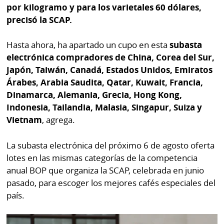
La
por kilogramo y para los varietales 60 dólares,
Repregunta
precisó la SCAP.
Hasta ahora, ha apartado un cupo en esta
subasta
electrónica compradores de China, Corea del Sur,
Japón, Taiwán, Canadá, Estados Unidos, Emiratos
Árabes, Arabia Saudita, Qatar, Kuwait, Francia,
Dinamarca, Alemania, Grecia, Hong Kong,
Indonesia, Tailandia, Malasia, Singapur, Suiza y
Vietnam
, agrega.
La subasta electrónica del próximo 6 de agosto oferta
lotes en las mismas categorías de la competencia
anual BOP que organiza la SCAP, celebrada en junio
pasado, para escoger los mejores cafés especiales del
país.