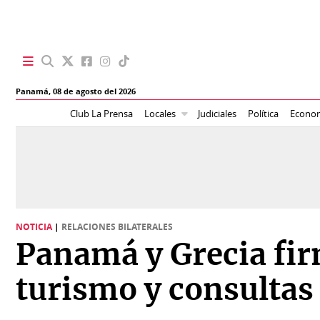
SECCIONES
Panamá,
08 de agosto del 2026
Portada
BBC
Club La Prensa
Locales
Judiciales
Política
Econo
News
Locales
Ellas
Sociedad
Status
Judiciales
K
NOTICIA
|
RELACIONES BILATERALES
Política
Vivir+
Panamá y Grecia fi
Economía
Opinión
turismo y consultas 
Mundo
Blogs