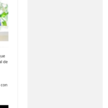
que
al de
 con