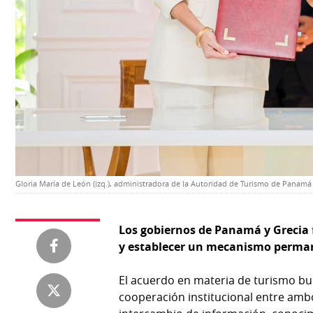
Temas
Catálogos
Autores
Lotería
Notas
Kiosko
al
digital
lector
Luctuosas
Buenas
prácticas
Gloria María de León (izq.), administradora de la Autoridad de Turismo de Panamá (
OTROS
SITIOS
Los gobiernos de Panamá y Grecia 
y establecer un mecanismo permane
Metro
Mi
por
Diario
El acuerdo en materia de turismo bus
Metro
cooperación institucional entre amb
Ellas