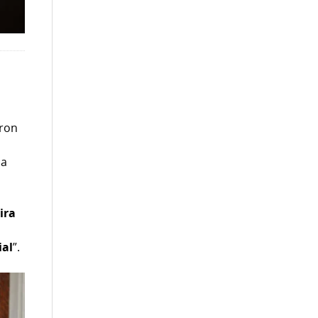
,
aron
ia
ira
ial
”.