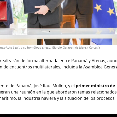
nez-Acha (izq.), y su homólogo griego, Giorgio Gerapetritis (dere.). Cortesía
 realizarán de forma alternada entre Panamá y Atenas, aun
 de encuentros multilaterales, incluida la Asamblea Gener
dente de Panamá, José Raúl Mulino, y el
primer ministro de
vieran una reunión en la que abordaron temas relacionados
marítimo, la industria naviera y la situación de los procesos