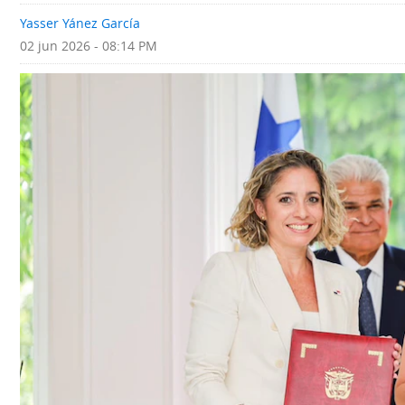
Deportes
Fotografías
Yasser Yánez García
02 jun 2026 - 08:14 PM
Tecnología
Videos
Ponle
Fe
la
de
Firma
erratas
Historias
SERVICIOS
E-
Contenido
Paper
de
marcas
Buscador
RSS
Comunicados