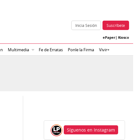
Inicia Sesión
Suscríbete
ePaper
|
Kiosco
ón
Multimedia
Fe de Erratas
Ponle la Firma
Vivir+
Síguenos en Instagram