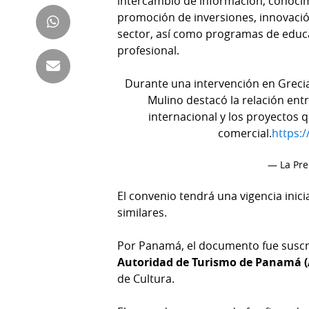
intercambio de información, conocim
Tienda
promoción de inversiones, innovación
Club
Panamá
sector, así como programas de educ
La
profesional.
Tus
Prensa
Tiquetes
Durante una intervención en Grecia
Busca
Mulino destacó la relación ent
⌾
Cero
Fácil
internacional y los proyectos q
KM
Hoy
comercial.
https:/
⌾
por
Corprensa
Tal
— La Pr
Hoy
Cual
⌾
El convenio tendrá una vigencia inic
⌾
Sábado
similares.
Sabrina
Picante
Sin
Por Panamá, el documento fue suscr
⌾
Censura
Autoridad de Turismo de Panamá (
La
de Cultura.
Repregunta