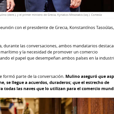
ino (dere.), y el primer ministro de Grecia, Kyriakos Mitsotakis (izq.). Cortesía
reunión con el presidente de Grecia, Konstantínos Tasoúlas
, durante las conversaciones, ambos mandatarios destac
or marítimo y la necesidad de promover un comercio
erando el papel que desempeñan ambos países en la industr
e formó parte de la conversación.
Mulino aseguró que asp
me, se llegue a acuerdos, duraderos; que el estrecho de
a todas las naves que lo utilizan para el comercio mund