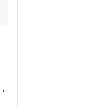
y
stra