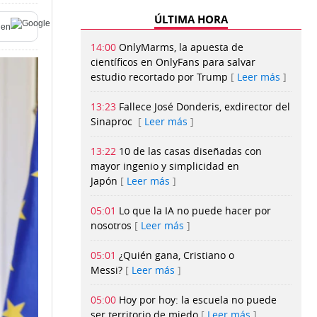
ÚLTIMA HORA
en
14:00
OnlyMarms, la apuesta de
científicos en OnlyFans para salvar
estudio recortado por Trump
Leer más
13:23
Fallece José Donderis, exdirector del
Sinaproc
Leer más
13:22
10 de las casas diseñadas con
mayor ingenio y simplicidad en
Japón
Leer más
05:01
Lo que la IA no puede hacer por
nosotros
Leer más
05:01
¿Quién gana, Cristiano o
Messi?
Leer más
05:00
Hoy por hoy: la escuela no puede
ser territorio de miedo
Leer más