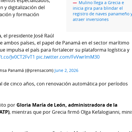
ientos especializados,
Mulino llega a Grecia e
 y digitalización del
inicia gira para blindar el
registro de naves panameño 
ación y formación
atraer inversiones
, el presidente José Raúl
re ambos países, el papel de Panamá en el sector marítimo
ue impulsa el país para fortalecer su plataforma logística y
/t.co/Jv0CT2FvT1
pic.twitter.com/FvVwrImM30
ensa Panamá (@prensacom)
June 2, 2026
ial de cinco años, con renovación automática por períodos
ito por
Gloria María de León, administradora de la
ATP)
, mientras que por Grecia firmó Olga Kefalogianni, mini