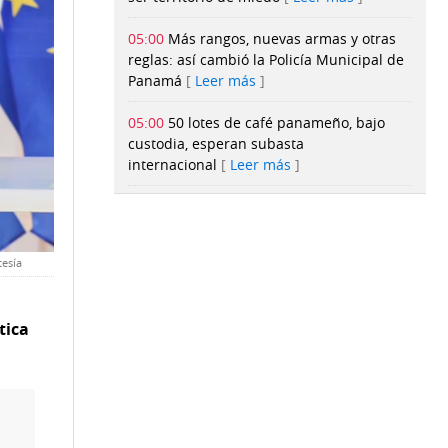
05:00
Más rangos, nuevas armas y otras
reglas: así cambió la Policía Municipal de
Panamá
Leer más
05:00
50 lotes de café panameño, bajo
custodia, esperan subasta
internacional
Leer más
05:00
Qué se puede aprender del choque
contra la Luna de un cohete de SpaceX
que estaba a la deriva
Leer más
tesía
05:00
3 momentos que marcaron la
posesión de Abelardo de la Espriella
tica
como presidente de Colombia
Leer más