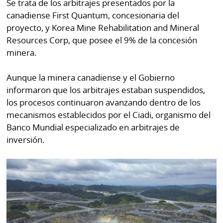
Se trata de los arbitrajes presentados por la
por
Diario
canadiense First Quantum, concesionaria del
Metro
proyecto, y Korea Mine Rehabilitation and Mineral
Ellas
Tienda
Resources Corp, que posee el 9% de la concesión
Club
Panamá
minera.
La
Tus
Prensa
Aunque la minera canadiense y el Gobierno
Tiquetes
informaron que los arbitrajes estaban suspendidos,
Busca
los procesos continuaron avanzando dentro de los
⌾
Cero
Fácil
mecanismos establecidos por el Ciadi, organismo del
KM
Hoy
Banco Mundial especializado en arbitrajes de
⌾
por
inversión.
Corprensa
Tal
Hoy
Cual
⌾
⌾
Sábado
Sabrina
Picante
Sin
⌾
Censura