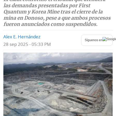
las demandas presentadas por First
Mundo
Blogs
Quantum y Korea Mine tras el cierre de la
mina en Donoso, pese a que ambos procesos
Deportes
Fotografías
fueron anunciados como suspendidos.
Tecnología
Videos
Alex E. Hernández
Síguenos en
Ponle
28 sep 2025 - 05:33 PM
Fe
la
de
Firma
erratas
Historias
SERVICIOS
E-
Contenido
Paper
de
marcas