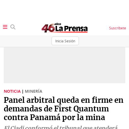
Suscríbete
Inicia Sesión
SECCIONES
Portada
BBC
News
Locales
Ellas
Sociedad
NOTICIA
|
MINERÍA
Status
Panel arbitral queda en firme en
Judiciales
K
demandas de First Quantum
Política
Vivir+
contra Panamá por la mina
Economía
Opinión
El Ciadi conformó el tribunal que atenderá