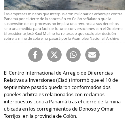
Buscador
RSS
Las empresas mineras que interpusieron millonarios arbitrajes contra
Comunicados
Panamá por el cierre de la concesión en Colón señalaron que la
Temas
suspensión de los procesos no implica una renuncia a sus derechos,
Catálogos
sino una medida para facilitar futuras conversaciones con el Gobierno.
El presidente José Raúl Mulino ha reiterado que cualquier decisión
Autores
sobre la mina de cobre no pasará por la Asamblea Nacional. Archivo
Lotería
Notas
Kiosko
al
digital
lector
El Centro Internacional de Arreglo de Diferencias
Luctuosas
Buenas
Relativas a Inversiones (Ciadi) informó que el 10 de
prácticas
septiembre pasado quedaron conformados dos
paneles arbitrales relacionados con reclamos
interpuestos contra Panamá tras el cierre de la mina
OTROS
ubicada en los corregimientos de Donoso y Omar
SITIOS
Torrijos, en la provincia de Colón.
Metro
Mi