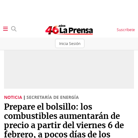
Suscríbete
Inicia Sesión
SECCIONES
Portada
BBC
News
Locales
Ellas
Sociedad
NOTICIA
|
SECRETARÍA DE ENERGÍA
Status
Prepare el bolsillo: los
Judiciales
K
combustibles aumentarán de
Política
Vivir+
precio a partir del viernes 6 de
febrero, a pocos días de los
Economía
Opinión