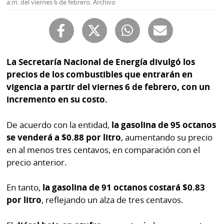
a.m. del viernes 6 de febrero. Archivo
Buscador
RSS
Comunicados
Temas
Catálogos
Autores
La Secretaría Nacional de Energía divulgó los
Lotería
precios de los combustibles que entrarán en
Notas
vigencia a partir del viernes 6 de febrero, con un
Kiosko
al
incremento en su costo.
digital
lector
De acuerdo con la entidad,
la gasolina de 95 octanos
Luctuosas
Buenas
se venderá a $0.88 por litro
, aumentando su precio
prácticas
en al menos tres centavos, en comparación con el
precio anterior.
OTROS
En tanto,
la gasolina de 91 octanos costará $0.83
SITIOS
por litro
, reflejando un alza de tres centavos.
Metro
Mi