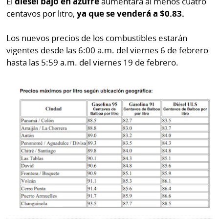
El
diésel bajo en azufre
aumentará al menos cuatro
por
Diario
centavos por litro,
ya que se venderá a $0.83.
Metro
Ellas
Los nuevos precios de los combustibles estarán
Tienda
Club
vigentes desde las 6:00 a.m. del viernes 6 de febrero
Panamá
La
hasta las 5:59 a.m. del viernes 19 de febrero.
Tus
Prensa
Tiquetes
Busca
⌾
Cero
Fácil
KM
Hoy
⌾
por
Corprensa
Tal
Hoy
Cual
⌾
⌾
Sábado
Sabrina
Picante
Sin
⌾
Censura