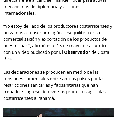
por
Diario
mecanismos de diplomacia y acciones
Metro
internacionales.
Ellas
Tienda
Club
“Yo estoy del lado de los productores costarricenses y
Panamá
La
no vamos a consentir ningún desequilibrio en la
Tus
Prensa
comercialización y exportación de los productos de
Tiquetes
nuestro país”, afirmó este 15 de mayo, de acuerdo
Busca
con un video publicado por
El Observador
de Costa
⌾
Cero
Fácil
Rica.
KM
Hoy
⌾
por
Las declaraciones se producen en medio de las
Corprensa
Tal
tensiones comerciales entre ambos países por las
Hoy
Cual
restricciones sanitarias y fitosanitarias que han
⌾
⌾
frenado el ingreso de diversos productos agrícolas
Sábado
costarricenses a Panamá.
Sabrina
Picante
Sin
⌾
Censura