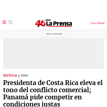
Suscríbete
Inicia Sesión
SECCIONES
Portada
BBC
News
Locales
Ellas
Sociedad
NOTICIA
|
OMC
Status
Presidenta de Costa Rica eleva el
Judiciales
K
tono del conflicto comercial;
Política
Vivir+
Panamá pide competir en
condiciones justas
Economía
Opinión