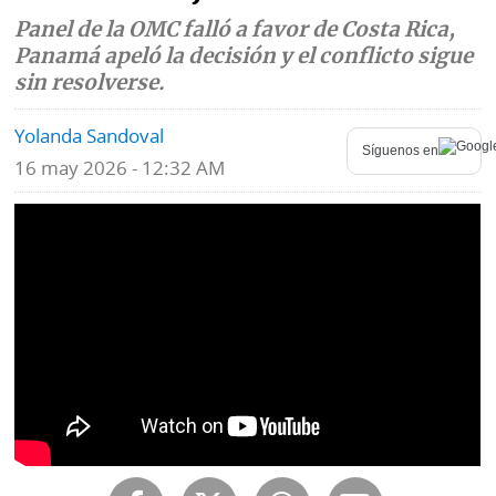
Panel de la OMC falló a favor de Costa Rica,
Mundo
Blogs
Panamá apeló la decisión y el conflicto sigue
sin resolverse.
Deportes
Fotografías
Yolanda Sandoval
Tecnología
Videos
Síguenos en
16 may 2026 - 12:32 AM
Ponle
Fe
la
de
Firma
erratas
Historias
SERVICIOS
E-
Contenido
Paper
de
marcas