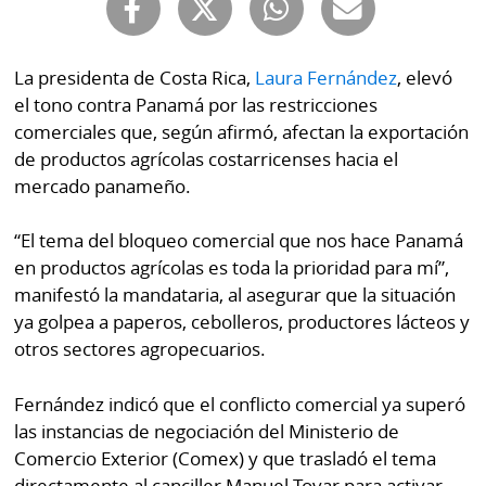
Buscador
RSS
Comunicados
La presidenta de Costa Rica,
Laura Fernández
, elevó
Temas
el tono contra Panamá por las restricciones
Catálogos
comerciales que, según afirmó, afectan la exportación
Autores
Lotería
de productos agrícolas costarricenses hacia el
Notas
mercado panameño.
Kiosko
al
digital
lector
“El tema del bloqueo comercial que nos hace Panamá
en productos agrícolas es toda la prioridad para mí”,
Luctuosas
Buenas
manifestó la mandataria, al asegurar que la situación
prácticas
ya golpea a paperos, cebolleros, productores lácteos y
otros sectores agropecuarios.
OTROS
Fernández indicó que el conflicto comercial ya superó
SITIOS
las instancias de negociación del Ministerio de
Comercio Exterior (Comex) y que trasladó el tema
Metro
Mi
directamente al canciller Manuel Tovar para activar