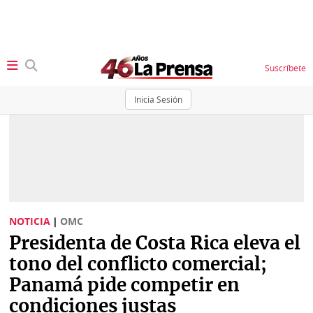
Suscríbete
Inicia Sesión
SECCIONES
Portada
BBC
News
Locales
Ellas
Sociedad
NOTICIA
|
OMC
Status
Presidenta de Costa Rica eleva el
Judiciales
K
tono del conflicto comercial;
Política
Vivir+
Panamá pide competir en
condiciones justas
Economía
Opinión