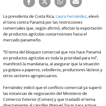
Buscador
RSS
Comunicados
La presidenta de Costa Rica,
Laura Fernández
, elevó
Temas
el tono contra Panamá por las restricciones
Catálogos
comerciales que, según afirmó, afectan la exportación
Autores
Lotería
de productos agrícolas costarricenses hacia el
Notas
mercado panameño.
Kiosko
al
digital
lector
“El tema del bloqueo comercial que nos hace Panamá
en productos agrícolas es toda la prioridad para mí”,
Luctuosas
Buenas
manifestó la mandataria, al asegurar que la situación
prácticas
ya golpea a paperos, cebolleros, productores lácteos y
otros sectores agropecuarios.
OTROS
Fernández indicó que el conflicto comercial ya superó
SITIOS
las instancias de negociación del Ministerio de
Comercio Exterior (Comex) y que trasladó el tema
Metro
Mi
directamente al canciller Manuel Tovar para activar