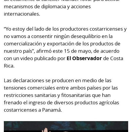
por
Diario
mecanismos de diplomacia y acciones
Metro
internacionales.
Ellas
Tienda
“Yo estoy del lado de los productores costarricenses y
Club
Panamá
no vamos a consentir ningún desequilibrio en la
La
comercialización y exportación de los productos de
Tus
Prensa
Tiquetes
nuestro país”, afirmó este 15 de mayo, de acuerdo
Busca
con un video publicado por
El Observador
de Costa
⌾
Cero
Fácil
Rica.
KM
Hoy
⌾
Las declaraciones se producen en medio de las
por
Corprensa
Tal
tensiones comerciales entre ambos países por las
Hoy
Cual
restricciones sanitarias y fitosanitarias que han
⌾
frenado el ingreso de diversos productos agrícolas
⌾
Sábado
costarricenses a Panamá.
Sabrina
Picante
Sin
⌾
Censura