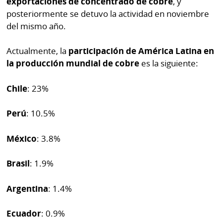
exportaciones de concentrado de cobre
, y
por
Diario
posteriormente se detuvo la actividad en noviembre
Metro
del mismo año.
Ellas
Tienda
Club
Actualmente, la
participación de América Latina en
Panamá
La
la producción mundial de cobre
es la siguiente:
Tus
Prensa
Tiquetes
Chile
: 23%
Busca
⌾
Cero
Fácil
Perú
: 10.5%
KM
Hoy
⌾
por
México
: 3.8%
Corprensa
Tal
Hoy
Cual
Brasil
: 1.9%
⌾
⌾
Sábado
Sabrina
Argentina
: 1.4%
Picante
Sin
⌾
Ecuador
: 0.9%
Censura