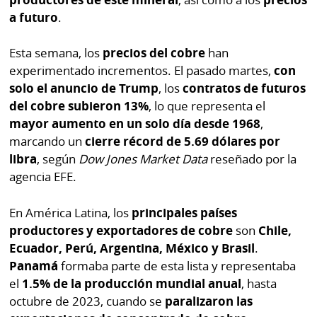
Buscador
a futuro
.
RSS
Comunicados
Esta semana, los
precios del cobre
han
Temas
Catálogos
experimentado incrementos. El pasado martes,
con
Autores
solo el anuncio de Trump
, los
contratos de futuros
Lotería
del cobre subieron 13%
, lo que representa el
Notas
mayor aumento en un solo día desde 1968
,
Kiosko
al
marcando un
cierre récord de 5.69 dólares por
digital
lector
libra
, según
Dow Jones Market Data
reseñado por la
agencia EFE.
Luctuosas
Buenas
prácticas
En América Latina, los
principales países
productores y exportadores de cobre
son
Chile,
Ecuador, Perú, Argentina, México y Brasil
.
OTROS
Panamá
formaba parte de esta lista y representaba
SITIOS
el
1.5% de la producción mundial anual
, hasta
octubre de 2023, cuando se
paralizaron las
Metro
Mi