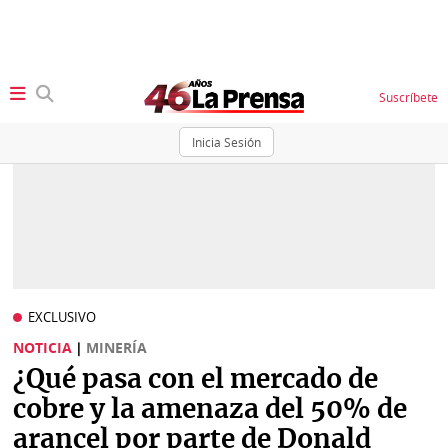
Suscríbete
Inicia Sesión
SECCIONES
Portada
BBC
News
Locales
Ellas
Sociedad
EXCLUSIVO
Status
NOTICIA
|
MINERÍA
Judiciales
K
¿Qué pasa con el mercado de
Política
Vivir+
cobre y la amenaza del 50% de
arancel por parte de Donald
Economía
Opinión