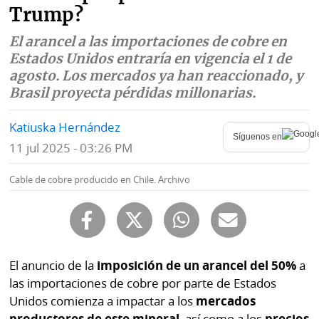
Trump?
Mundo
Blogs
El arancel a las importaciones de cobre en
Deportes
Fotografías
Estados Unidos entraría en vigencia el 1 de
agosto. Los mercados ya han reaccionado, y
Tecnología
Videos
Brasil proyecta pérdidas millonarias.
Ponle
Fe
Katiuska Hernández
la
Síguenos en
de
11 jul 2025 - 03:26 PM
Firma
erratas
Cable de cobre producido en Chile. Archivo
Historias
SERVICIOS
El anuncio de la
imposición de un arancel del 50%
a
E-
Contenido
las importaciones de cobre por parte de Estados
Paper
de
Unidos comienza a impactar a los
mercados
marcas
productores de este mineral
, así como a los
precios