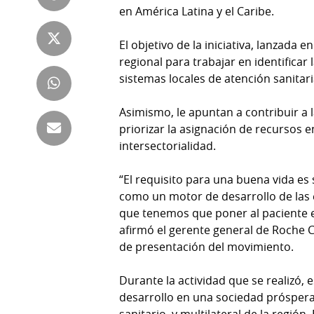
en América Latina y el Caribe.
Tienda
Club
Panamá
La
El objetivo de la iniciativa, lanzada 
Tus
Prensa
regional para trabajar en identificar 
Tiquetes
sistemas locales de atención sanitari
Busca
⌾
Cero
Fácil
Asimismo, le apuntan a contribuir a 
KM
Hoy
priorizar la asignación de recursos e
⌾
intersectorialidad.
por
Corprensa
Tal
Hoy
“El requisito para una buena vida es
Cual
⌾
como un motor de desarrollo de las 
⌾
Sábado
que tenemos que poner al paciente en
Sabrina
afirmó el gerente general de Roche C
Picante
Sin
de presentación del movimiento.
⌾
Censura
La
Durante la actividad que se realizó,
Repregunta
desarrollo en una sociedad próspera