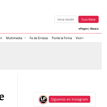
Inicia Sesión
Suscríbete
ePaper
|
Kiosco
ón
Multimedia
Fe de Erratas
Ponle la Firma
Vivir+
e
Síguenos en Instagram