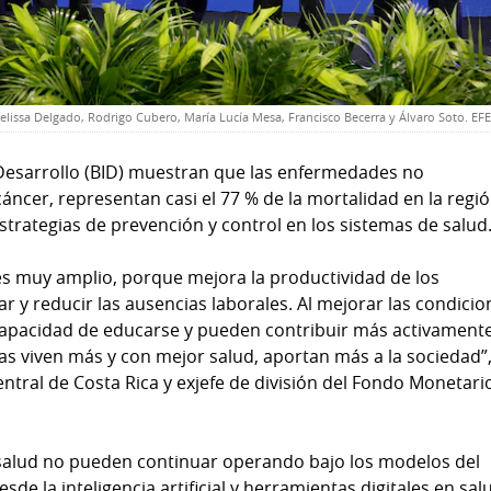
elissa Delgado, Rodrigo Cubero, María Lucía Mesa, Francisco Becerra y Álvaro Soto. EFE
Desarrollo (BID) muestran que las enfermedades no
cáncer, representan casi el 77 % de la mortalidad en la regió
 estrategias de prevención y control en los sistemas de salud
 es muy amplio, porque mejora la productividad de los
r y reducir las ausencias laborales. Al mejorar las condicio
capacidad de educarse y pueden contribuir más activament
as viven más y con mejor salud, aportan más a la sociedad”
ntral de Costa Rica y exjefe de división del Fondo Monetari
 salud no pueden continuar operando bajo los modelos del
de la inteligencia artificial y herramientas digitales en sal