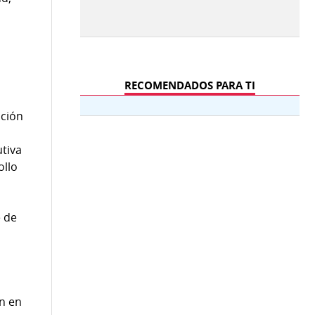
RECOMENDADOS PARA TI
ación
utiva
ollo
e de
ón en