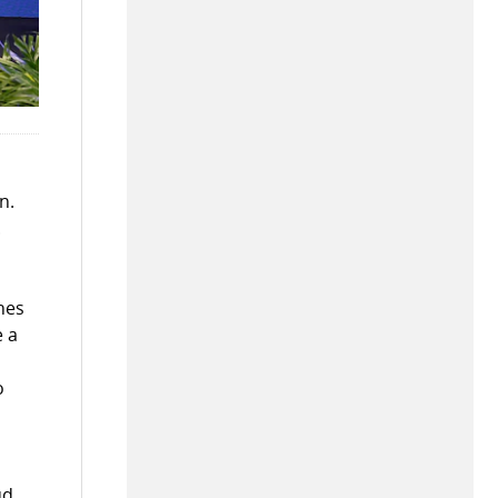
n.
.
nes
e a
,
o
ud,