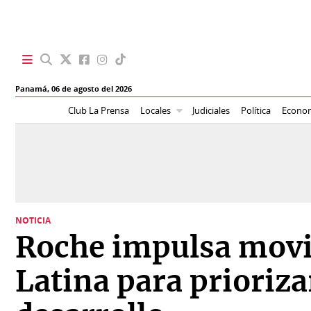
SECCIONES
Panamá,
06 de agosto del 2026
Portada
BBC
Club La Prensa
Locales
Judiciales
Política
Econo
News
Locales
Ellas
Sociedad
Status
Judiciales
K
NOTICIA
Política
Vivir+
Roche impulsa mov
Economía
Opinión
Latina para prioriz
Mundo
Blogs