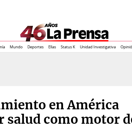
mía
Mundo
Deportes
Ellas
Status K
Unidad Investigativa
Opini
imiento en América
ar salud como motor d