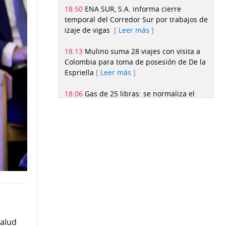
18:50
ENA SUR, S.A. informa cierre
temporal del Corredor Sur por trabajos de
izaje de vigas
Leer más
18:13
Mulino suma 28 viajes con visita a
Colombia para toma de posesión de De la
Espriella
Leer más
18:06
Gas de 25 libras: se normaliza el
suministro en abarroterías y
minisúper
Leer más
17:41
Panamá enfrentará a Nueva
Zelanda en amistoso internacional
durante gira por Japón
Leer más
17:35
Gana beca de $400 mil: Panameño
que cosechó logros en robótica fue
admitido en la Universidad de
Yale
Leer más
salud