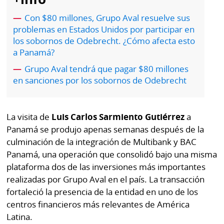
por
Diario
Metro
Con $80 millones, Grupo Aval resuelve sus
Ellas
problemas en Estados Unidos por participar en
Tienda
los sobornos de Odebrecht. ¿Cómo afecta esto
Club
Panamá
a Panamá?
La
Grupo Aval tendrá que pagar $80 millones
Tus
Prensa
en sanciones por los sobornos de Odebrecht
Tiquetes
Busca
⌾
Cero
Fácil
La visita de
Luis Carlos Sarmiento Gutiérrez
a
KM
Hoy
Panamá se produjo apenas semanas después de la
⌾
por
culminación de la integración de Multibank y BAC
Corprensa
Tal
Hoy
Panamá, una operación que consolidó bajo una misma
Cual
plataforma dos de las inversiones más importantes
⌾
⌾
realizadas por Grupo Aval en el país. La transacción
Sábado
Sabrina
fortaleció la presencia de la entidad en uno de los
Picante
centros financieros más relevantes de América
Sin
⌾
Latina.
Censura