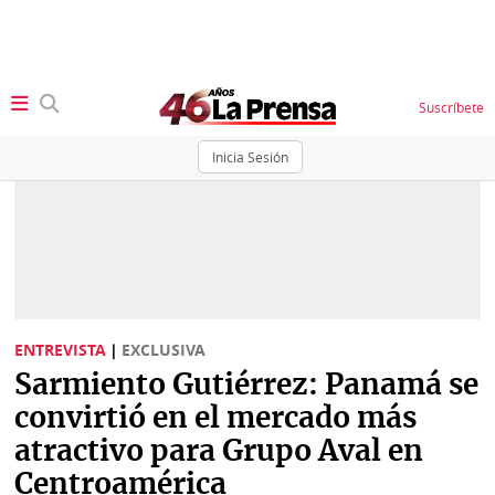
Suscríbete
Inicia Sesión
SECCIONES
Portada
BBC
News
Locales
Ellas
Sociedad
ENTREVISTA
|
EXCLUSIVA
Status
Sarmiento Gutiérrez: Panamá se
Judiciales
K
convirtió en el mercado más
Política
Vivir+
atractivo para Grupo Aval en
Centroamérica
Economía
Opinión