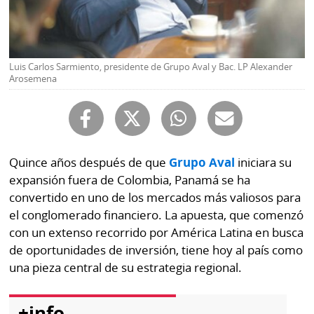
Buscador
RSS
Comunicados
Temas
Catálogos
Luis Carlos Sarmiento, presidente de Grupo Aval y Bac. LP Alexander
Arosemena
Autores
Lotería
Notas
Kiosko
al
digital
lector
Quince años después de que
Grupo Aval
iniciara su
Luctuosas
expansión fuera de Colombia, Panamá se ha
Buenas
prácticas
convertido en uno de los mercados más valiosos para
el conglomerado financiero. La apuesta, que comenzó
con un extenso recorrido por América Latina en busca
OTROS
de oportunidades de inversión, tiene hoy al país como
una pieza central de su estrategia regional.
SITIOS
Metro
Mi
+info