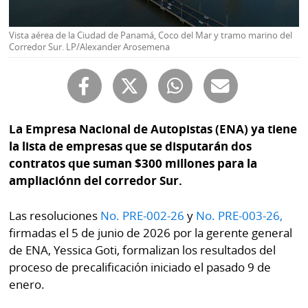
Buscador
RSS
Comunicados
Vista aérea de la Ciudad de Panamá, Coco del Mar y tramo marino del
Corredor Sur. LP/Alexander Arosemena
Temas
Catálogos
Autores
Lotería
Notas
Kiosko
La Empresa Nacional de Autopistas (ENA) ya tiene
al
digital
la lista de empresas que se disputarán dos
lector
contratos que suman $300 millones para la
Luctuosas
Buenas
ampliaciónn del corredor Sur.
prácticas
Las resoluciones
No. PRE-002-26
y
No. PRE-003-26,
firmadas el 5 de junio de 2026 por la gerente general
OTROS
de ENA, Yessica Goti, formalizan los resultados del
SITIOS
proceso de precalificación iniciado el pasado 9 de
enero.
Metro
Mi