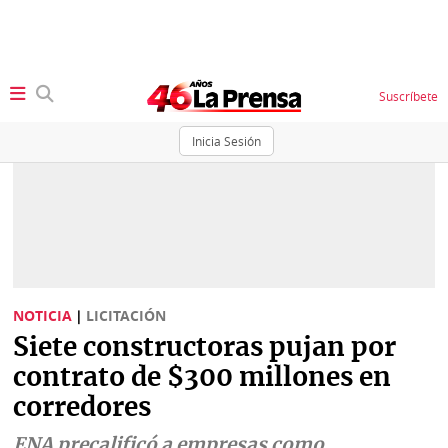
Suscríbete
Inicia Sesión
SECCIONES
Portada
BBC
News
Locales
Ellas
Sociedad
NOTICIA
|
LICITACIÓN
Status
Siete constructoras pujan por
Judiciales
K
contrato de $300 millones en
Política
Vivir+
corredores
Economía
Opinión
ENA precalificó a empresas como