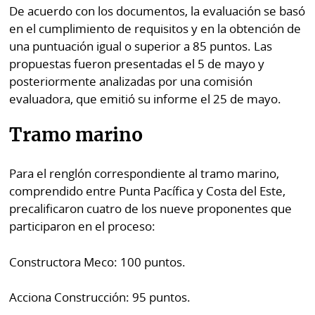
por
Diario
De acuerdo con los documentos, la evaluación se basó
Metro
en el cumplimiento de requisitos y en la obtención de
Ellas
una puntuación igual o superior a 85 puntos. Las
Tienda
propuestas fueron presentadas el 5 de mayo y
Club
Panamá
posteriormente analizadas por una comisión
La
evaluadora, que emitió su informe el 25 de mayo.
Tus
Prensa
Tiquetes
Busca
Tramo marino
⌾
Cero
Fácil
KM
Hoy
Para el renglón correspondiente al tramo marino,
⌾
comprendido entre Punta Pacífica y Costa del Este,
por
Corprensa
Tal
precalificaron cuatro de los nueve proponentes que
Hoy
Cual
participaron en el proceso:
⌾
⌾
Sábado
Constructora Meco: 100 puntos.
Sabrina
Picante
Sin
Acciona Construcción: 95 puntos.
⌾
Censura