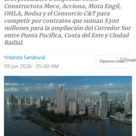
Constructora Meco, Acciona, Mota Engil,
Mundo
Blogs
OHLA, Rodsa y el Consorcio C&T para
competir por contratos que suman $300
Deportes
Fotografías
millones para la ampliación del Corredor Sur
entre Punta Pacífica, Costa del Este y Ciudad
Tecnología
Videos
Radial.
Ponle
Fe
Yolanda Sandoval
la
de
Síguenos en
Firma
09 jun 2026 - 05:00 AM
erratas
Historias
SERVICIOS
E-
Contenido
Paper
de
marcas