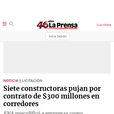
Suscríbete
Inicia Sesión
SECCIONES
Portada
BBC
News
Locales
Ellas
Sociedad
NOTICIA
|
LICITACIÓN
Status
Siete constructoras pujan por
Judiciales
K
contrato de $300 millones en
Política
Vivir+
corredores
Economía
Opinión
ENA precalificó a empresas como