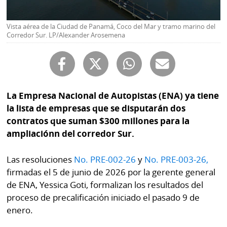
Buscador
RSS
Comunicados
Vista aérea de la Ciudad de Panamá, Coco del Mar y tramo marino del
Corredor Sur. LP/Alexander Arosemena
Temas
Catálogos
Autores
Lotería
Notas
Kiosko
La Empresa Nacional de Autopistas (ENA) ya tiene
al
digital
lector
la lista de empresas que se disputarán dos
contratos que suman $300 millones para la
Luctuosas
Buenas
ampliaciónn del corredor Sur.
prácticas
Las resoluciones
No. PRE-002-26
y
No. PRE-003-26,
firmadas el 5 de junio de 2026 por la gerente general
OTROS
de ENA, Yessica Goti, formalizan los resultados del
SITIOS
proceso de precalificación iniciado el pasado 9 de
enero.
Metro
Mi