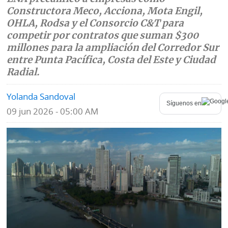
Constructora Meco, Acciona, Mota Engil,
Mundo
Blogs
OHLA, Rodsa y el Consorcio C&T para
competir por contratos que suman $300
Deportes
Fotografías
millones para la ampliación del Corredor Sur
entre Punta Pacífica, Costa del Este y Ciudad
Tecnología
Videos
Radial.
Ponle
Fe
Yolanda Sandoval
la
de
Síguenos en
Firma
09 jun 2026 - 05:00 AM
erratas
Historias
SERVICIOS
E-
Contenido
Paper
de
marcas