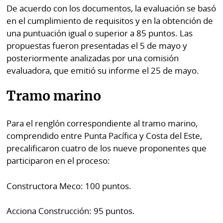
por
Diario
De acuerdo con los documentos, la evaluación se basó
Metro
en el cumplimiento de requisitos y en la obtención de
Ellas
una puntuación igual o superior a 85 puntos. Las
Tienda
propuestas fueron presentadas el 5 de mayo y
Club
Panamá
posteriormente analizadas por una comisión
La
evaluadora, que emitió su informe el 25 de mayo.
Tus
Prensa
Tiquetes
Busca
Tramo marino
⌾
Cero
Fácil
KM
Hoy
Para el renglón correspondiente al tramo marino,
⌾
comprendido entre Punta Pacífica y Costa del Este,
por
Corprensa
Tal
precalificaron cuatro de los nueve proponentes que
Hoy
Cual
participaron en el proceso:
⌾
⌾
Sábado
Constructora Meco: 100 puntos.
Sabrina
Picante
Sin
⌾
Acciona Construcción: 95 puntos.
Censura