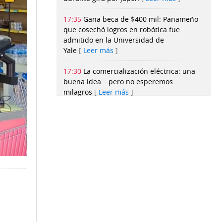
17:35
Gana beca de $400 mil: Panameño
que cosechó logros en robótica fue
admitido en la Universidad de
Yale
Leer más
17:30
La comercialización eléctrica: una
buena idea… pero no esperemos
milagros
Leer más
17:27
Fe de errata: 27 de julio de
2026
Leer más
17:20
Réplica de Eric Estrada
Leer más
17:00
¿Qué es real?
Leer más