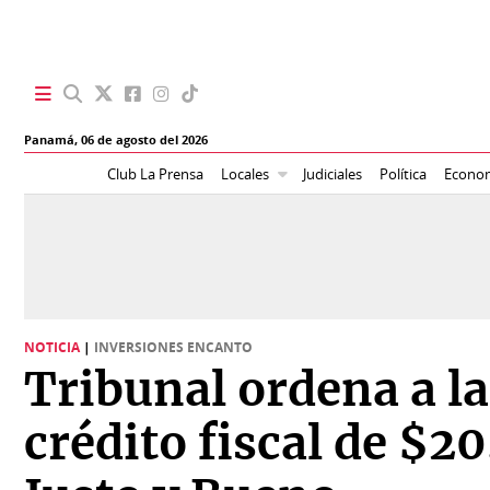
SECCIONES
Panamá,
06 de agosto del 2026
Portada
BBC
Club La Prensa
Locales
Judiciales
Política
Econo
News
Locales
Ellas
Sociedad
Status
Judiciales
K
NOTICIA
|
INVERSIONES ENCANTO
Política
Vivir+
Tribunal ordena a l
Economía
Opinión
crédito fiscal de $2
Mundo
Blogs