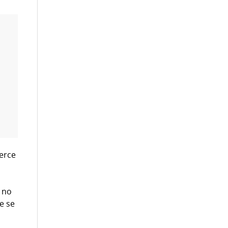
erce
d no
e se