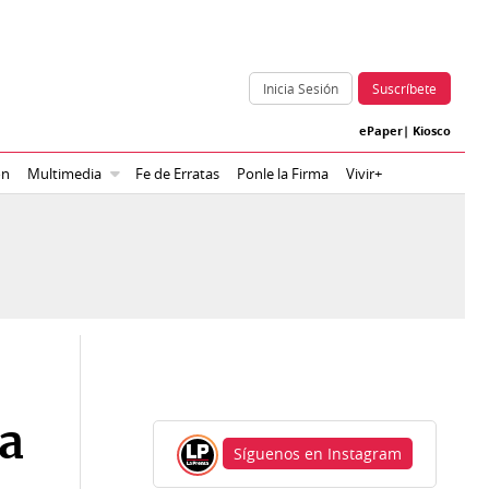
Inicia Sesión
Suscríbete
ePaper
|
Kiosco
ón
Multimedia
Fe de Erratas
Ponle la Firma
Vivir+
na
Síguenos en Instagram