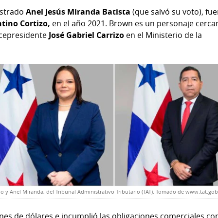
istrado
Anel Jesús Miranda Batista
(que salvó su voto), fu
tino Cortizo,
en el año 2021. Brown es un personaje cerca
vicepresidente
José Gabriel Carrizo
en el Ministerio de la
 y Anel Miranda, del Tribunal Administrativo Tributario (TAT). Tomado de www.tat.gob
s de dólares e incumplió las obligaciones comerciales co