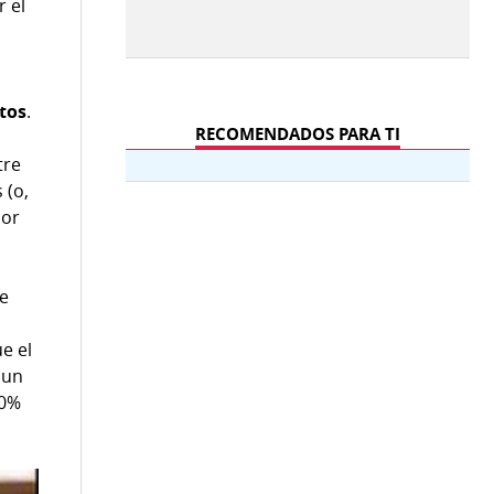
r el
tos
.
RECOMENDADOS PARA TI
tre
 (o,
por
le
e el
 un
20%