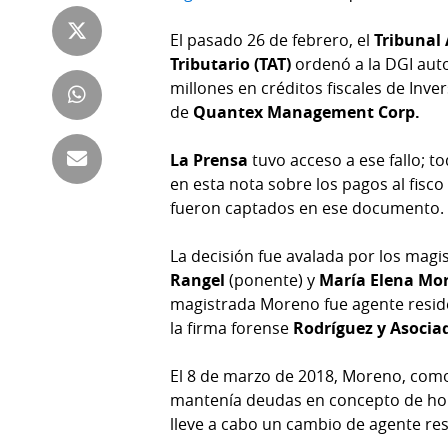
Tienda
Club
El pasado 26 de febrero, el
Tribunal
Panamá
La
Tributario (TAT)
ordenó a la DGI auto
Tus
Prensa
millones en créditos fiscales de Inve
Tiquetes
de
Quantex Management Corp.
Busca
⌾
Cero
Fácil
La Prensa
tuvo acceso a ese fallo; 
KM
Hoy
en esta nota sobre los pagos al fisc
⌾
fueron captados en ese documento.
por
Corprensa
Tal
Hoy
La decisión fue avalada por los mag
Cual
⌾
Rangel
(ponente) y
María Elena Mo
⌾
Sábado
magistrada Moreno fue agente resid
Sabrina
la firma forense
Rodríguez y Asocia
Picante
Sin
⌾
El 8 de marzo de 2018, Moreno, como
Censura
La
mantenía deudas en concepto de hon
Repregunta
lleve a cabo un cambio de agente res