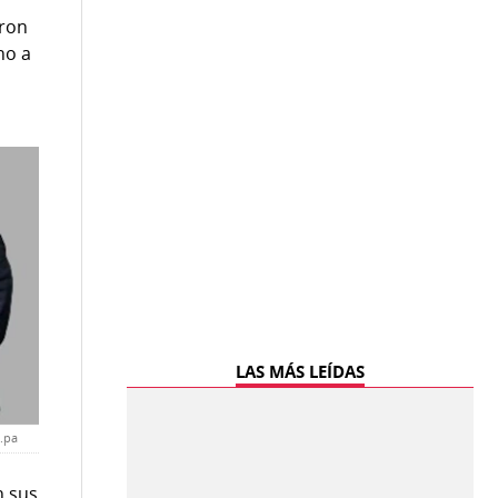
eron
no a
LAS MÁS LEÍDAS
.pa
n sus