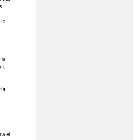
s
 lo
 la
r),
ría
ra el