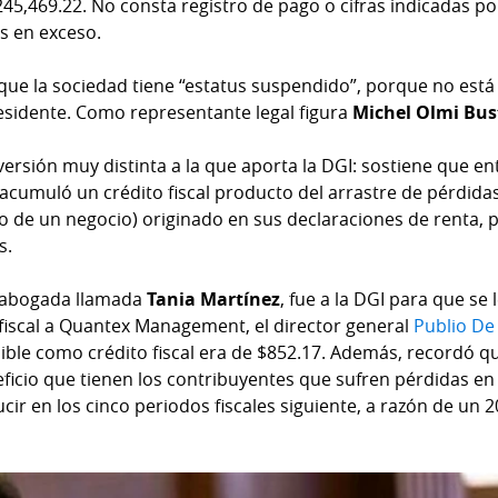
45,469.22. No consta registro de pago o cifras indicadas po
s en exceso.
 que la sociedad tiene “estatus suspendido”, porque no está
esidente. Como representante legal figura
Michel Olmi Bus
ersión muy distinta a la que aporta la DGI: sostiene que en
 acumuló un crédito fiscal producto del arrastre de pérdidas
o de un negocio) originado en sus declaraciones de renta, 
s.
a abogada llamada
Tania Martínez
, fue a la DGI para que se 
 fiscal a Quantex Management, el director general
Publio De
ble como crédito fiscal era de $852.17. Además, recordó qu
eficio que tienen los contribuyentes que sufren pérdidas en
cir en los cinco periodos fiscales siguiente, a razón de un 