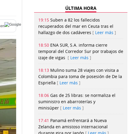
ÚLTIMA HORA
19:15
Suben a 82 los fallecidos
recuperados del mar en Ceuta tras el
 en
hallazgo de dos cadáveres
Leer más
18:50
ENA SUR, S.A. informa cierre
temporal del Corredor Sur por trabajos de
izaje de vigas
Leer más
18:13
Mulino suma 28 viajes con visita a
Colombia para toma de posesión de De la
Espriella
Leer más
18:06
Gas de 25 libras: se normaliza el
suministro en abarroterías y
minisúper
Leer más
17:41
Panamá enfrentará a Nueva
Zelanda en amistoso internacional
durante gira por Japón
Leer más