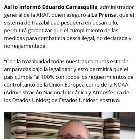
por
Diario
Así lo informó Eduardo Carrasquilla
, administrador
Metro
general de la ARAP, quien aseguró a
La Prensa
, que el
Ellas
sistema de trazabilidad pesquera en desarrollo,
Tienda
permitirá garantizar que el cumplimiento de las
Club
Panamá
medidas para combatir la pesca ilegal, no declarada y
La
no reglamentada.
Tus
Prensa
Tiquetes
Busca
“Con la trazabilidad todas nuestras capturas estarán
⌾
Cero
Fácil
amparadas bajo la legalidad” y esto permitirá que el
KM
Hoy
país cumpla “al 100% con todos los requerimientos de
⌾
control tanto de la Unión Europea como de la NOAA
por
Corprensa
Tal
(Administración Nacional Oceánica y Atmosférica de
Hoy
Cual
los Estados Unidos) de Estados Unidos
”
, sostuvo.
⌾
⌾
Sábado
Sabrina
Picante
Sin
⌾
Censura