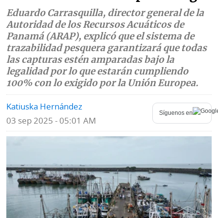
Eduardo Carrasquilla, director general de la
Mundo
Blogs
Autoridad de los Recursos Acuáticos de
Panamá (ARAP), explicó que el sistema de
Deportes
Fotografías
trazabilidad pesquera garantizará que todas
Tecnología
las capturas estén amparadas bajo la
Videos
legalidad por lo que estarán cumpliendo
Ponle
Fe
100% con lo exigido por la Unión Europea.
la
de
Firma
Katiuska Hernández
erratas
Síguenos en
03 sep 2025 - 05:01 AM
Historias
SERVICIOS
E-
Contenido
Paper
de
marcas