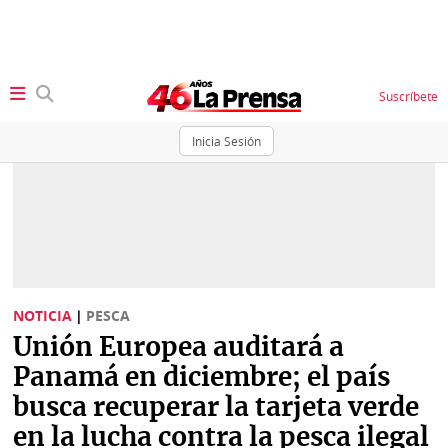
Suscríbete
Inicia Sesión
SECCIONES
Portada
BBC
News
Locales
Ellas
Sociedad
NOTICIA
|
PESCA
Status
Unión Europea auditará a
Judiciales
K
Panamá en diciembre; el país
Política
Vivir+
busca recuperar la tarjeta verde
en la lucha contra la pesca ilegal
Economía
Opinión