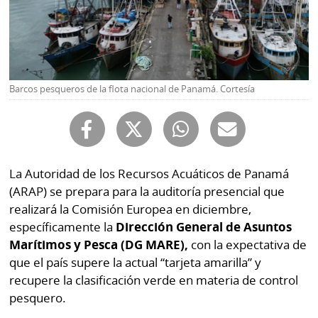
Buscador
RSS
Comunicados
Temas
Catálogos
Autores
Barcos pesqueros de la flota nacional de Panamá. Cortesía
Lotería
Notas
Kiosko
al
digital
lector
La Autoridad de los Recursos Acuáticos de Panamá
Luctuosas
Buenas
(ARAP) se prepara para la auditoría presencial que
prácticas
realizará la Comisión Europea en diciembre,
específicamente la
Dirección General de Asuntos
Marítimos y Pesca (DG MARE),
con la expectativa de
OTROS
que el país supere la actual “tarjeta amarilla” y
SITIOS
recupere la clasificación verde en materia de control
pesquero.
Metro
Mi