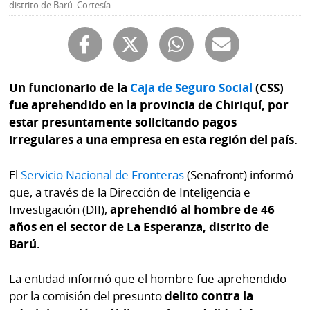
Buscador
distrito de Barú. Cortesía
RSS
Comunicados
Temas
Catálogos
Autores
Un funcionario de la
Caja de Seguro Social
(CSS)
Lotería
fue aprehendido en la provincia de Chiriquí, por
Notas
estar presuntamente solicitando pagos
Kiosko
al
irregulares a una empresa en esta región del país.
digital
lector
El
Servicio Nacional de Fronteras
(Senafront) informó
Luctuosas
Buenas
que, a través de la Dirección de Inteligencia e
prácticas
Investigación (DII),
aprehendió al hombre de 46
años en el sector de La Esperanza, distrito de
Barú.
OTROS
SITIOS
La entidad informó que el hombre fue aprehendido
por la comisión del presunto
delito contra la
Metro
Mi