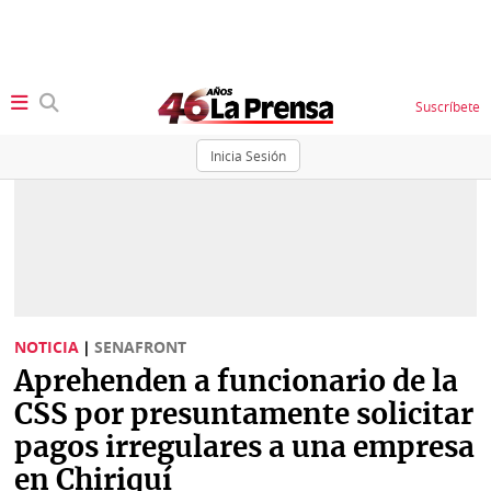
Suscríbete
Inicia Sesión
SECCIONES
Portada
BBC
News
Locales
Ellas
Sociedad
NOTICIA
|
SENAFRONT
Status
Aprehenden a funcionario de la
Judiciales
K
CSS por presuntamente solicitar
Política
Vivir+
pagos irregulares a una empresa
en Chiriquí
Economía
Opinión