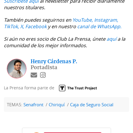
Suscríbete aquí
al newsletter para recibir diariamente
La
nuestros titulares.
Repregunta
También puedes seguirnos en
YouTube,
Instagram,
TikTok,
X,
Facebook
y en nuestro
canal de WhatsApp.
Si aún no eres socio de Club La Prensa, únete
aquí
a la
comunidad de los mejor informados.
Henry Cárdenas P.
Portadista
La Prensa forma parte de
TEMAS:
Senafront
Chiriquí
Caja de Seguro Social