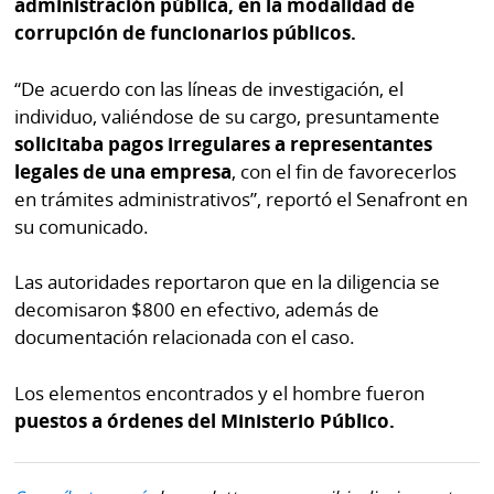
administración pública, en la modalidad de
por
Diario
corrupción de funcionarios públicos.
Metro
Ellas
Tienda
“De acuerdo con las líneas de investigación, el
Club
Panamá
individuo, valiéndose de su cargo, presuntamente
La
solicitaba pagos irregulares a representantes
Tus
Prensa
legales de una empresa
, con el fin de favorecerlos
Tiquetes
en trámites administrativos”, reportó el Senafront en
Busca
su comunicado.
⌾
Cero
Fácil
KM
Hoy
Las autoridades reportaron que en la diligencia se
⌾
por
decomisaron $800 en efectivo, además de
Corprensa
Tal
Hoy
documentación relacionada con el caso.
Cual
⌾
⌾
Los elementos encontrados y el hombre fueron
Sábado
Sabrina
puestos a órdenes del Ministerio Público.
Picante
Sin
⌾
Censura