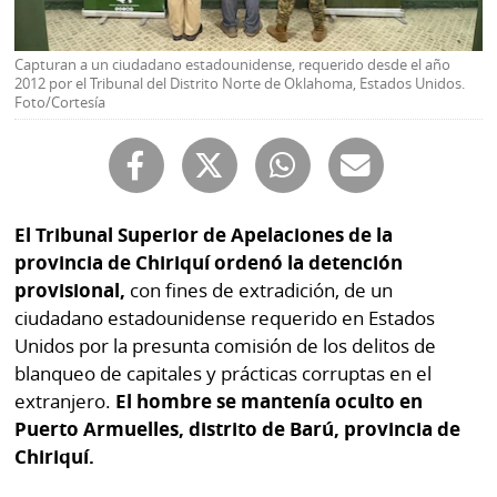
Buscador
RSS
Comunicados
Capturan a un ciudadano estadounidense, requerido desde el año
Temas
2012 por el Tribunal del Distrito Norte de Oklahoma, Estados Unidos.
Foto/Cortesía
Catálogos
Autores
Lotería
Notas
Kiosko
al
digital
El Tribunal Superior de Apelaciones de la
lector
provincia de Chiriquí ordenó la detención
Luctuosas
Buenas
provisional,
con fines de extradición, de un
prácticas
ciudadano estadounidense requerido en Estados
Unidos por la presunta comisión de los delitos de
blanqueo de capitales y prácticas corruptas en el
OTROS
extranjero.
El hombre se mantenía oculto en
SITIOS
Puerto Armuelles, distrito de Barú, provincia de
Chiriquí.
Metro
Mi