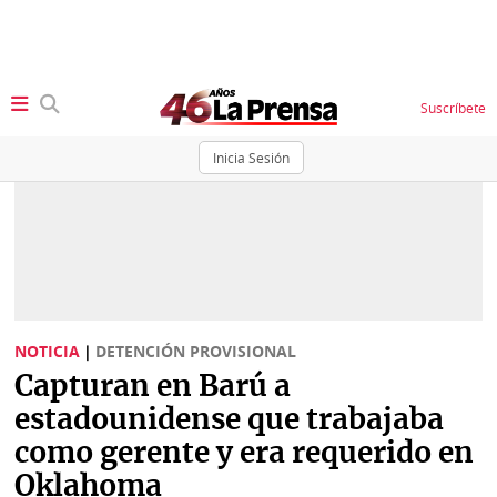
Suscríbete
Inicia Sesión
SECCIONES
Portada
BBC
News
Locales
Ellas
Sociedad
NOTICIA
|
DETENCIÓN PROVISIONAL
Status
Capturan en Barú a
Judiciales
K
estadounidense que trabajaba
Política
Vivir+
como gerente y era requerido en
Oklahoma
Economía
Opinión