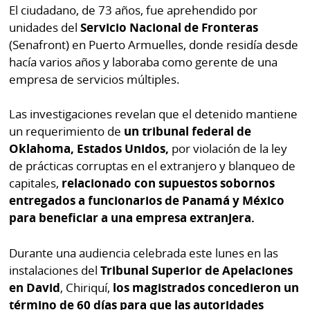
por
Diario
El ciudadano, de 73 años, fue aprehendido por
Metro
unidades del
Servicio Nacional de Fronteras
Ellas
(Senafront) en Puerto Armuelles, donde residía desde
Tienda
hacía varios años y laboraba como gerente de una
Club
Panamá
empresa de servicios múltiples.
La
Tus
Prensa
Las investigaciones revelan que el detenido mantiene
Tiquetes
un requerimiento de
un tribunal federal de
Busca
⌾
Oklahoma, Estados Unidos,
por violación de la ley
Cero
Fácil
KM
de prácticas corruptas en el extranjero y blanqueo de
Hoy
⌾
capitales,
relacionado con supuestos sobornos
por
Corprensa
Tal
entregados a funcionarios de Panamá y México
Hoy
para beneficiar a una empresa extranjera.
Cual
⌾
⌾
Sábado
Durante una audiencia celebrada este lunes en las
Sabrina
instalaciones del
Tribunal Superior de Apelaciones
Picante
Sin
en David
, Chiriquí,
los magistrados concedieron un
⌾
Censura
término de 60 días para que las autoridades