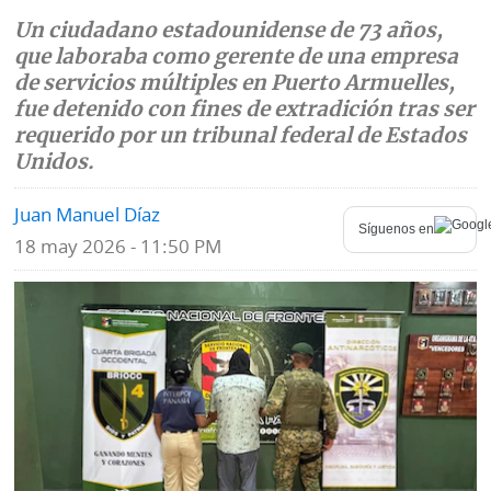
Un ciudadano estadounidense de 73 años,
Mundo
Blogs
que laboraba como gerente de una empresa
de servicios múltiples en Puerto Armuelles,
Deportes
Fotografías
fue detenido con fines de extradición tras ser
Tecnología
requerido por un tribunal federal de Estados
Videos
Unidos.
Ponle
Fe
la
Juan Manuel Díaz
de
Síguenos en
Firma
erratas
18 may 2026 - 11:50 PM
Historias
SERVICIOS
E-
Contenido
Paper
de
marcas