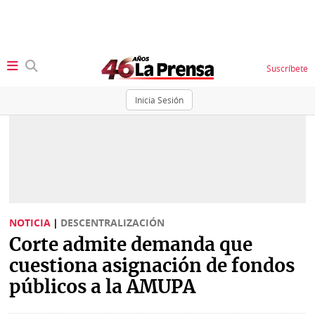
Suscríbete
Inicia Sesión
SECCIONES
Portada
BBC
News
Locales
Ellas
Sociedad
NOTICIA
|
DESCENTRALIZACIÓN
Status
Corte admite demanda que
Judiciales
K
cuestiona asignación de fondos
Política
Vivir+
públicos a la AMUPA
Economía
Opinión