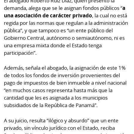
El abogado Roberto Ruiz Díaz, quien presentó la
por
Diario
demanda, alega que se le asignan fondos públicos “
a
Metro
una asociación de carácter privado
, la cual no está
Ellas
regida por las normas que regulan a la administración
Tienda
Club
pública”, y que tampoco es “un ente público del
Panamá
La
Gobierno Central, autónomo o semiautónomo, ni es
Tus
Prensa
una empresa mixta donde el Estado tenga
Tiquetes
participación”.
Busca
⌾
Cero
Fácil
Además, señala el abogado, la asignación de este 1%
KM
Hoy
de todos los fondos de inversión provenientes del
⌾
por
pago de impuestos de bien inmueble a nivel nacional
Corprensa
Tal
“en muchos casos representa hasta más que la
Hoy
Cual
cantidad que les es asignada a los municipios
⌾
⌾
subsidiados de la República de Panamá”.
Sábado
Sabrina
Picante
A su juicio, resulta “ilógico y absurdo” que un ente
Sin
⌾
privado, sin vínculo jurídico con el Estado, reciba
Censura