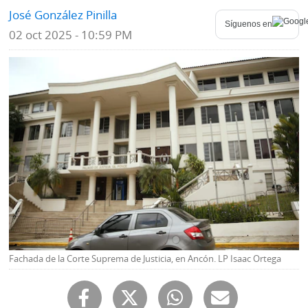
José González Pinilla
Mundo
Síguenos en
Blogs
02 oct 2025 - 10:59 PM
Deportes
Fotografías
Tecnología
Videos
Ponle
Fe
la
de
Firma
erratas
Historias
SERVICIOS
Fachada de la Corte Suprema de Justicia, en Ancón. LP Isaac Ortega
E-
Contenido
Paper
de
marcas