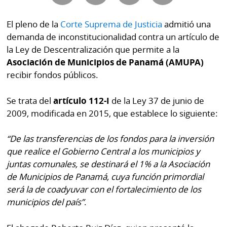
Buscador
RSS
El pleno de la
Corte Suprema de Justicia
admitió una
Comunicados
demanda de inconstitucionalidad contra un artículo de
Temas
Catálogos
la Ley de Descentralización que permite a la
Autores
Asociación de Municipios de Panamá (AMUPA)
Lotería
recibir fondos públicos.
Notas
Kiosko
al
Se trata del
artículo 112-I
de la Ley 37 de junio de
digital
lector
2009, modificada en 2015, que establece lo siguiente:
Luctuosas
Buenas
“De las transferencias de los fondos para la inversión
prácticas
que realice el Gobierno Central a los municipios y
juntas comunales, se destinará el 1% a la Asociación
de Municipios de Panamá, cuya función primordial
OTROS
será la de coadyuvar con el fortalecimiento de los
SITIOS
municipios del país”
.
Metro
Mi