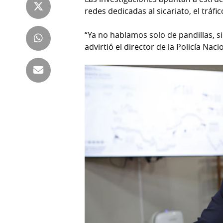
Tienda
redes dedicadas al sicariato, el trá
Club
Panamá
La
“Ya no hablamos solo de pandillas, 
Tus
Prensa
advirtió el director de la Policía Naci
Tiquetes
Busca
⌾
Cero
Fácil
KM
Hoy
⌾
por
Corprensa
Tal
Hoy
Cual
⌾
⌾
Sábado
Sabrina
Picante
Sin
⌾
Censura
La
Repregunta