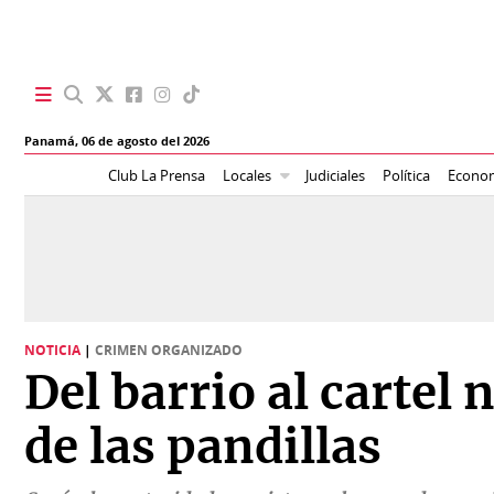
SECCIONES
Panamá,
06 de agosto del 2026
Portada
BBC
Club La Prensa
Locales
Judiciales
Política
Econo
News
Locales
Ellas
Sociedad
Status
Judiciales
K
NOTICIA
|
CRIMEN ORGANIZADO
Política
Vivir+
Del barrio al cartel
Economía
Opinión
de las pandillas
Mundo
Blogs