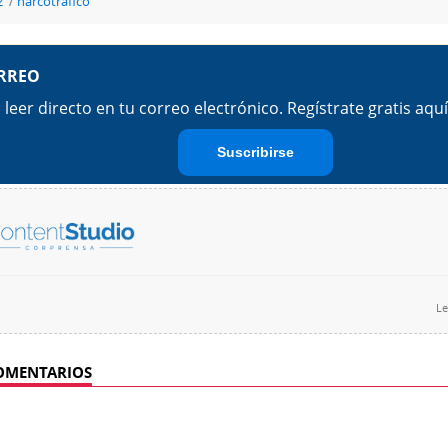
z
narcotráfico
Le
OMENTARIOS