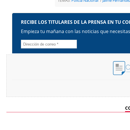
TEMAS:
Policía Nacional
Jaime Fernánde
C