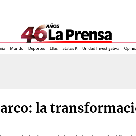
mía
Mundo
Deportes
Ellas
Status K
Unidad Investigativa
Opini
 narco: la transformac