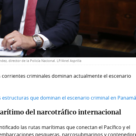
dez, director de la Policía Nacional. LP/Anel Asprilla
 corrientes criminales dominan actualmente el escenario
s estructuras que dominan el escenario criminal en Panam
arítimo del narcotráfico internacional
ntificado las rutas marítimas que conectan el Pacífico y el
, embarcaciones pesqueras, narcosubmarinos y contenedor