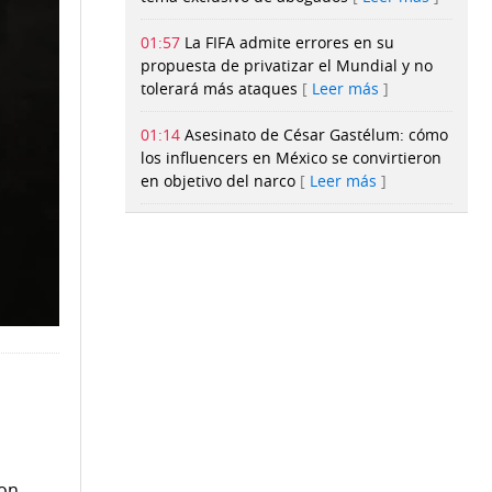
01:57
La FIFA admite errores en su
propuesta de privatizar el Mundial y no
tolerará más ataques
Leer más
01:14
Asesinato de César Gastélum: cómo
los influencers en México se convirtieron
en objetivo del narco
Leer más
00:56
‘Camarón legislativo’ en el debate
del reglamento interno: diputados ahora
‘gestionarán proyectos’ en sus circuitos
Leer más
00:41
Canal de Panamá reducirá
nuevamente el calado para buques
neopanamax a partir del 26 de
agosto
Leer más
con